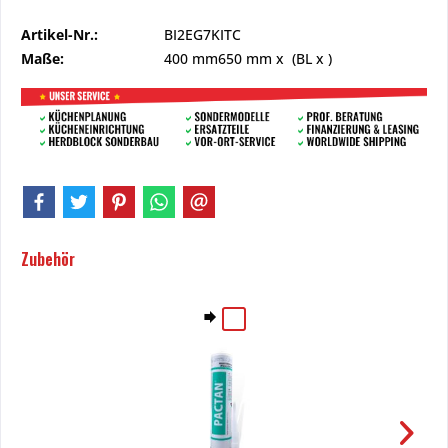
Artikel-Nr.:
BI2EG7KITC
Maße:
400 mm
650 mm
x (BL x )
Zubehör