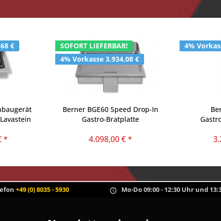
,68 €
SOFORT LIEFERBAR!
4% Vorkass
4% Vorkasse 3.934,08 €
nbaugerät
Berner BGE60 Speed Drop-In
Be
 Lavastein
Gastro-Bratplatte
Gastr
Einbaufri
€ *
4.098,00 € *
3.
Reg
lefon
+49 (0) 8035 - 5930
Mo-Do 09:00 - 12:30 Uhr und 13:3