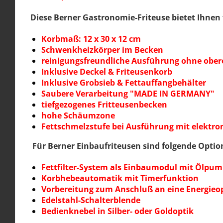
Diese Berner Gastronomie-Friteuse bietet Ihnen 
Korbmaß: 12 x 30 x 12 cm
Schwenkheizkörper im Becken
reinigungsfreundliche Ausführung ohne obe
Inklusive Deckel & Friteusenkorb
Inklusive Grobsieb & Fettauffangbehälter
Saubere Verarbeitung "MADE IN GERMANY"
tiefgezogenes Fritteusenbecken
hohe Schäumzone
Fettschmelzstufe bei Ausführung mit elektro
Für Berner Einbaufriteusen sind folgende Optio
Fettfilter-System als Einbaumodul mit Ölpump
Korbhebeautomatik mit Timerfunktion
Vorbereitung zum Anschluß an eine Energieo
Edelstahl-Schalterblende
Bedienknebel in Silber- oder Goldoptik