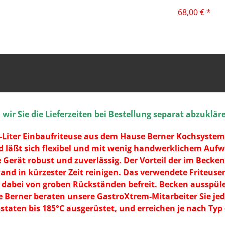
68,00 € *
ir Sie die Lieferzeiten bei Bestellung separat abzuklär
 8-Liter Einbaufriteuse aus dem Hause Berner Kochsyste
läßt sich flexibel und mit wenig handwerklichem Aufwan
 Gerät robust und zuverlässig. Der Vorteil der im Becke
and in kürzester Zeit reinigen. Das verwendete Friteuse
abei von groben Rückständen befreit. Becken ausspülen 
Berner beraten unsere GastroXtrem-Mitarbeiter Sie jede
taten bis 185°C ausgerüstet, und erreichen je nach Typ 