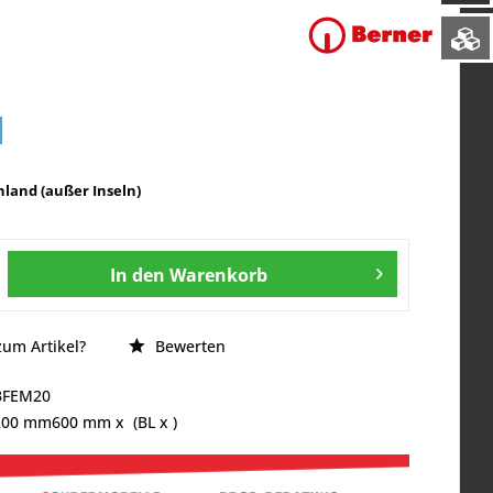
land (außer Inseln)
In den
Warenkorb
um Artikel?
Bewerten
BFEM20
200 mm
600 mm
x (BL x )