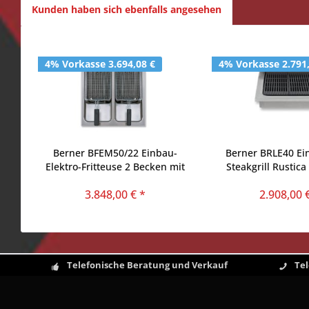
Kunden haben sich ebenfalls angesehen
4% Vorkasse 3.694,08 €
4% Vorkasse 2.791
Berner BFEM50/22 Einbau-
Berner BRLE40 Ei
Elektro-Fritteuse 2 Becken mit
Steakgrill Rustica
Schwenk-Heizung
3.848,00 € *
2.908,00 
Telefonische Beratung und Verkauf
Te