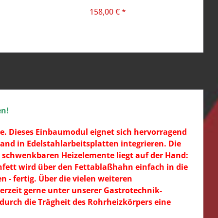
158,00 € *
en!
me. Dieses Einbaumodul eignet sich hervorragend
d in Edelstahlarbeitsplatten integrieren. Die
n schwenkbaren Heizelemente liegt auf der Hand:
nfett wird über den Fettablaßhahn einfach in die
- fertig. Über die vielen weiteren
rzeit gerne unter unserer Gastrotechnik-
durch die Trägheit des Rohrheizkörpers eine