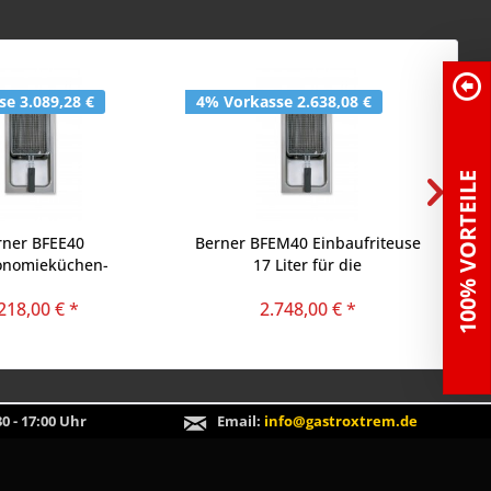
e 3.089,28 €
4% Vorkasse 2.638,08 €
4%
100% VORTEILE
rner BFEE40
Berner BFEM40 Einbaufriteuse
B
onomieküchen-
17 Liter für die
teuse 17 Liter mit
Gastronomieküche
218,00 € *
2.748,00 € *
elelektronik
0 - 17:00 Uhr
Email:
info@gastroxtrem.de