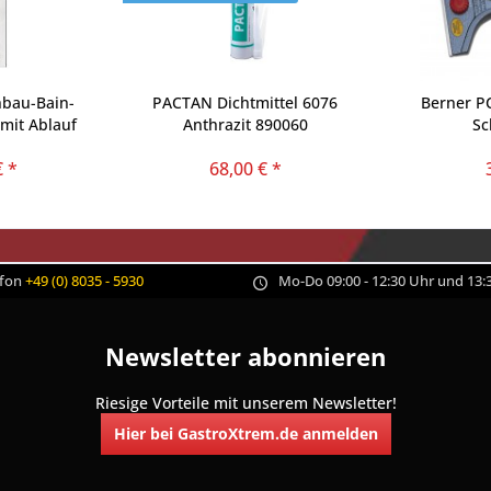
nbau-Bain-
PACTAN Dichtmittel 6076
Berner P
mit Ablauf
Anthrazit 890060
Sc
€ *
68,00 € *
efon
+49 (0) 8035 - 5930
Mo-Do 09:00 - 12:30 Uhr und 13:3
Newsletter abonnieren
Riesige Vorteile mit unserem Newsletter!
Hier bei GastroXtrem.de anmelden