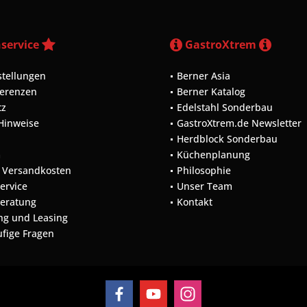
service
GastroXtrem
stellungen
Berner Asia
ferenzen
Berner Katalog
tz
Edelstahl Sonderbau
 Hinweise
GastroXtrem.de Newsletter
Herdblock Sonderbau
m
Küchenplanung
d Versandkosten
Philosophie
Service
Unser Team
Beratung
Kontakt
ng und Leasing
ufige Fragen