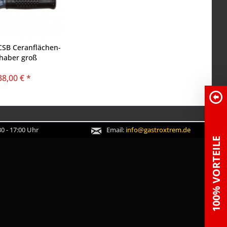
CSB Ceranflächen-
haber groß
38,00 € *
0 - 17:00 Uhr
Email:
info@gastroxtrem.de
100% VORTEILE