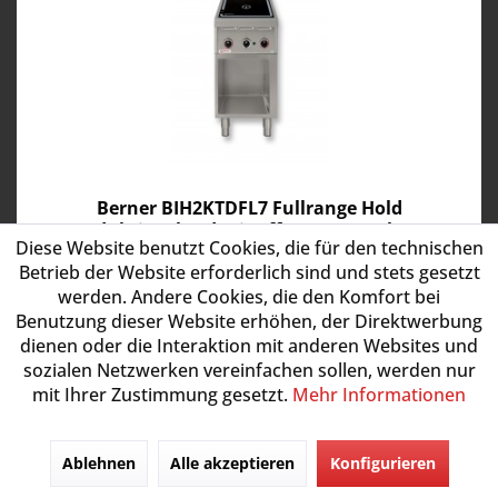
Berner BIH2KTDFL7 Fullrange Hold
Induktionsherd mit offenem Unterbau
Diese Website benutzt Cookies, die für den technischen
Aufgrund der aktuell hohen Bestellmenge bitten wir Sie
Betrieb der Website erforderlich sind und stets gesetzt
die Lieferzeiten bei Bestellung separat abzuklären!
werden. Andere Cookies, die den Komfort bei
Induktionsherd ist nicht gleich Induktionsherd. Oder wie
in diesem Fall Induktionskochfeld. Das Berner BIH2KTDFL7
Benutzung dieser Website erhöhen, der Direktwerbung
bietet im...
dienen oder die Interaktion mit anderen Websites und
Artikel-Nr.:
BIH2KTDFL7
sozialen Netzwerken vereinfachen sollen, werden nur
mit Ihrer Zustimmung gesetzt.
Mehr Informationen
6.528,00 € *
Versandkostenfrei in Deutschland (außer Inseln)
Ablehnen
Alle akzeptieren
Konfigurieren
Lieferzeit 14 - 20 Werktage