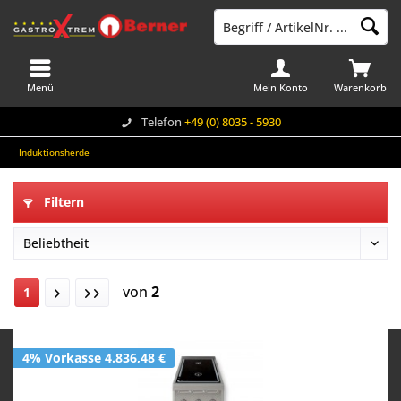
Menü
Mein Konto
Warenkorb
Telefon
+49 (0) 8035 - 5930
Induktionsherde
Filtern
von
2
1
4% Vorkasse 4.836,48 €