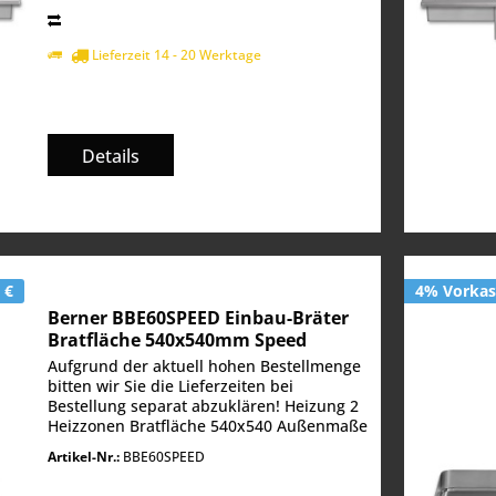
Lieferzeit 14 - 20 Werktage
Details
 €
4% Vorkass
Berner BBE60SPEED Einbau-Bräter
Bratfläche 540x540mm Speed
Aufgrund der aktuell hohen Bestellmenge
bitten wir Sie die Lieferzeiten bei
Bestellung separat abzuklären! Heizung 2
Heizzonen Bratfläche 540x540 Außenmaße
in mm BxTxH 600x600x180 Spannung in
Artikel-Nr.:
BBE60SPEED
Volt 400 V, Leistung in kW 9,8 kW