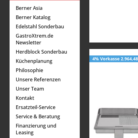
11,5
Berner Asia
12,0
Berner Katalog
13,4
Edelstahl Sonderbau
13,5
GastroXtrem.de
13,8
Newsletter
14,0
Herdblock Sonderbau
17,0
4% Vorkasse 2.964,48
Küchenplanung
17,4
Philosophie
17,6
Unsere Referenzen
20,0
Unser Team
Kontakt
Ersatzteil-Service
Service & Beratung
Finanzierung und
Leasing