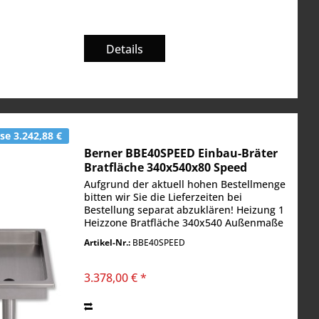
Details
e 3.242,88 €
Berner BBE40SPEED Einbau-Bräter
Bratfläche 340x540x80 Speed
Aufgrund der aktuell hohen Bestellmenge
bitten wir Sie die Lieferzeiten bei
Bestellung separat abzuklären! Heizung 1
Heizzone Bratfläche 340x540 Außenmaße
in mm BxTxH 400x600x180 Spannung in
Artikel-Nr.:
BBE40SPEED
Volt 400 V, Leistung in kW 5,8 kW
3.378,00 € *