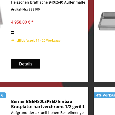
Heizzonen Bratfläche 940x540 Außenmaße
in mm BxTxH 1000x600x180 Spannung in
Artikel-Nr.:
BBE100
Volt 400 V, Leistung in kW 13,5 kW
4.958,00 € *
Lieferzeit 14 - 20 Werktage
Details
 €
4% Vorkass
Berner BGEH80CSPEED Einbau-
Bratplatte hartverchromt 1/2 gerillt
Speed
Aufgrund der aktuell hohen Bestellmenge