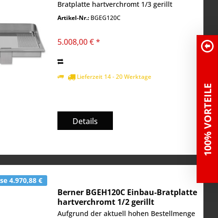
Bratplatte hartverchromt 1/3 gerillt
Bratfläche 1120 x 520 mm
Artikel-Nr.:
BGEG120C
Temperaturbereich 50° - 250° 3 Heizzonen
Außenmaße BxTxH...
5.008,00 € *
Lieferzeit 14 - 20 Werktage
100% VORTEILE
Details
e 4.970,88 €
Berner BGEH120C Einbau-Bratplatte
hartverchromt 1/2 gerillt
Aufgrund der aktuell hohen Bestellmenge