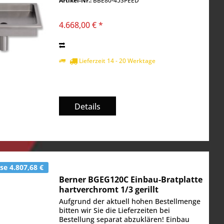
Artikel-Nr.:
BBE80-45SPEED
Volt 400 V, Leistung in kW 9,6 kW
4.668,00 € *
Lieferzeit 14 - 20 Werktage
Details
e 4.807,68 €
Berner BGEG120C Einbau-Bratplatte
hartverchromt 1/3 gerillt
Aufgrund der aktuell hohen Bestellmenge
bitten wir Sie die Lieferzeiten bei
Bestellung separat abzuklären! Einbau