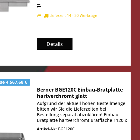
Lieferzeit 14 - 20 Werktage
Details
e 4.567,68 €
Berner BGE120C Einbau-Bratplatte
hartverchromt glatt
Aufgrund der aktuell hohen Bestellmenge
bitten wir Sie die Lieferzeiten bei
Bestellung separat abzuklären! Einbau
Bratplatte hartverchromt Bratfläche 1120 x
520 mm Temperaturbereich 50° - 250° C
Artikel-Nr.:
BGE120C
Heizung 3 Heizzonen Bratfläche
1120x520...