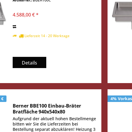
Artikel-Nr.:
BGEH100C
Temperaturbereich: 50° - 250° C Heizung:
3 Heizzonen...
4.588,00 € *
Lieferzeit 14 - 20 Werktage
Details
 €
4% Vorkass
Berner BBE100 Einbau-Bräter
Bratfläche 940x540x80
Aufgrund der aktuell hohen Bestellmenge
bitten wir Sie die Lieferzeiten bei
Bestellung separat abzuklären! Heizung 3