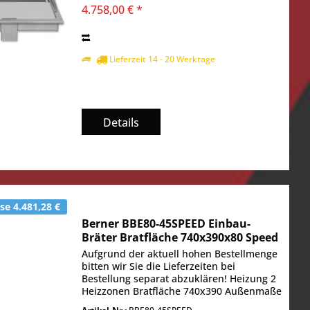
4.758,00 € *
Lieferzeit 14 - 20 Werktage
Details
e 4.481,28 €
Berner BBE80-45SPEED Einbau-
Bräter Bratfläche 740x390x80 Speed
Aufgrund der aktuell hohen Bestellmenge
bitten wir Sie die Lieferzeiten bei
Bestellung separat abzuklären! Heizung 2
Heizzonen Bratfläche 740x390 Außenmaße
in mm BxTxH 800x450x180 Spannung in