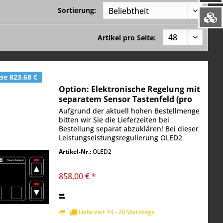
Sortierung:
Artikel pro Seite:
se 823,68 €
Option: Elektronische Regelung mit
separatem Sensor Tastenfeld (pro
Heizzone)
Aufgrund der aktuell hohen Bestellmenge
bitten wir Sie die Lieferzeiten bei
Bestellung separat abzuklären! Bei dieser
Leistungseistungsregulierung OLED2
erfolgt die Einstellung mit separatem
Artikel-Nr.:
OLED2
Sensor Tastenfeld. Das TOUCH Paneel
reguliert...
858,00 € *
Lieferzeit 14 - 20 Werktage