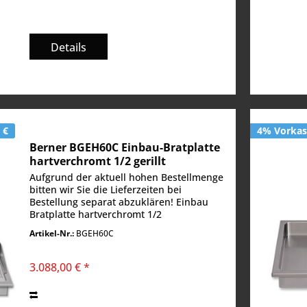
Details
 €
4% Vorkass
Berner BGEH60C Einbau-Bratplatte
hartverchromt 1/2 gerillt
Aufgrund der aktuell hohen Bestellmenge
bitten wir Sie die Lieferzeiten bei
Bestellung separat abzuklären! Einbau
Bratplatte hartverchromt 1/2
gerillt Bratfläche 520 x 520 mm
Artikel-Nr.:
BGEH60C
Temperaturbereich 50° - 250° C 2
Heizzonen Bratfläche:...
3.088,00 € *