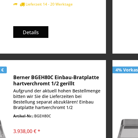
Lieferzeit 14 - 20 Werktage
Details
 €
4% Vorkass
Berner BGEH80C Einbau-Bratplatte
hartverchromt 1/2 gerillt
Aufgrund der aktuell hohen Bestellmenge
bitten wir Sie die Lieferzeiten bei
Bestellung separat abzuklären! Einbau
Bratplatte hartverchromt 1/2
gerillt Bratfläche 720 x 520 mm
Artikel-Nr.:
BGEH80C
Temperaturbereich: 50° - 250° C Heizung:
2 Heizzonen...
3.938,00 € *