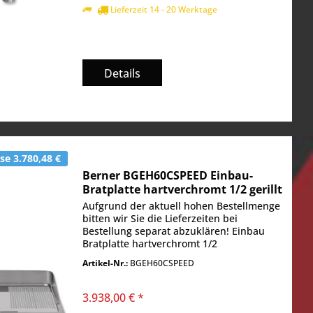
Lieferzeit 14 - 20 Werktage
Details
e 3.780,48 €
Berner BGEH60CSPEED Einbau-
Bratplatte hartverchromt 1/2 gerillt
Speed
Aufgrund der aktuell hohen Bestellmenge
bitten wir Sie die Lieferzeiten bei
Bestellung separat abzuklären! Einbau
Bratplatte hartverchromt 1/2
gerillt Bratfläche 520 x 520 mm
Artikel-Nr.:
BGEH60CSPEED
Temperaturbereich: 50° - 250° C Heizung:
2 Heizzonen...
3.938,00 € *