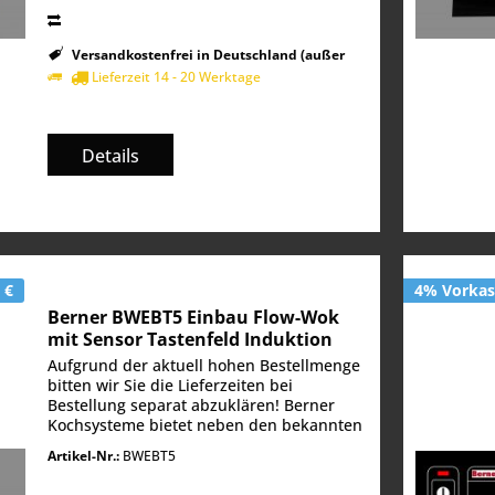
Versandkostenfrei in Deutschland (außer
Inseln)
Lieferzeit 14 - 20 Werktage
Details
 €
4% Vorkas
Berner BWEBT5 Einbau Flow-Wok
mit Sensor Tastenfeld Induktion
5000 Watt
Aufgrund der aktuell hohen Bestellmenge
bitten wir Sie die Lieferzeiten bei
Bestellung separat abzuklären! Berner
Kochsysteme bietet neben den bekannten
Induktionswoks als Einbaugerät mit
Artikel-Nr.:
BWEBT5
Edelstahleinfassung auch die
sogenannten "Flow...