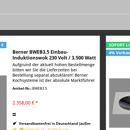
 €
SOFORT LI
Berner BWEB3.5 Einbau-
4% Vorkass
Induktionswok 230 Volt / 3.500 Watt
mit 30 cm Glascuvette
Aufgrund der aktuell hohen Bestellmenge
bitten wir Sie die Lieferzeiten bei
Bestellung separat abzuklären! Berner
Kochsysteme ist der absolute Marktführer
wenn es um Induktionskochtechnik im
Artikel-Nr.:
BWEB3.5
Bereich WOK und Asiaküche geht. Der
Allgäuer...
2.358,00 € *
Versandkostenfrei in Deutschland (außer
Inseln)
Lieferzeit 14 - 20 Werktage