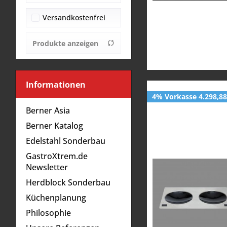
400
9,0
300 ø
Versandkostenfrei
400 ø
Produkte anzeigen
Informationen
4% Vorkasse 4.298,88
Berner Asia
Berner Katalog
Edelstahl Sonderbau
GastroXtrem.de
Newsletter
Herdblock Sonderbau
Küchenplanung
Philosophie