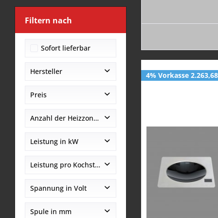
Filtern nach
Sofort lieferbar
Hersteller
4% Vorkasse 2.263,68
Berner
Preis
Anzahl der Heizzonen
von
bis
858,00 €
5258,00 €
1
Leistung in kW
2
3,5
Leistung pro Kochstelle - kW
5,0
3,5
Spannung in Volt
7,0
5,0
10,0
230
Spule in mm
7,0
9,0