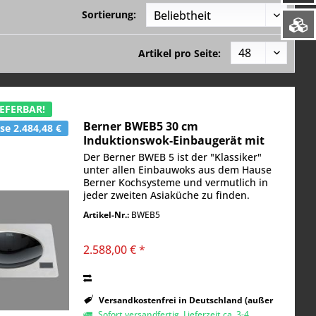
Sortierung:
Artikel pro Seite:
EFERBAR!
Berner BWEB5 30 cm
e 2.484,48 €
Induktionswok-Einbaugerät mit
5000 Watt für Gastronomieküchen
Der Berner BWEB 5 ist der "Klassiker"
unter allen Einbauwoks aus dem Hause
Berner Kochsysteme und vermutlich in
jeder zweiten Asiaküche zu finden.
Obwohl in der fernöstlichen Küche auch
Artikel-Nr.:
BWEB5
heute noch mit Gasgeräten bis 30 kW
Heizleistung...
2.588,00 € *
Versandkostenfrei in Deutschland (außer
Inseln)
Sofort versandfertig, Lieferzeit ca. 3-4