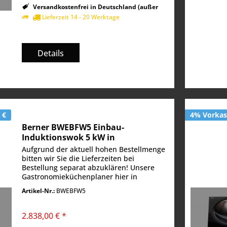
Versandkostenfrei in Deutschland (außer
Inseln)
Lieferzeit 14 - 20 Werktage
Details
 €
4% Vorkass
Berner BWEBFW5 Einbau-
Induktionswok 5 kW in
Vollglaskeramik für Frontcooking
Aufgrund der aktuell hohen Bestellmenge
und Buffet
bitten wir Sie die Lieferzeiten bei
Bestellung separat abzuklären! Unsere
Gastronomieküchenplaner hier in
Rosenheim haben ja jede Menge
Artikel-Nr.:
BWEBFW5
Phantasie und so stellen wir uns diesen
Berner BWEBFW5...
2.838,00 € *