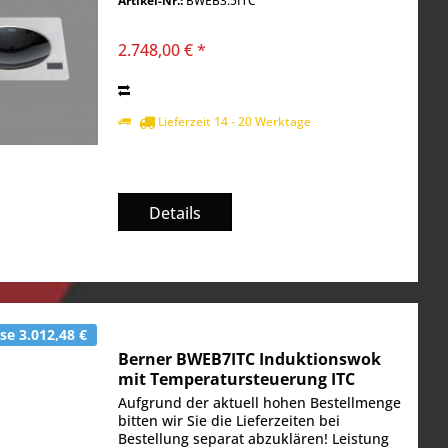
Artikel-Nr.:
BWEB3.5ITC
Bereich WOK und Asiaküche geht. Der
Allgäuer...
2.748,00 € *
Lieferzeit 14 - 20 Werktage
Details
e 3.012,48 €
Berner BWEB7ITC Induktionswok
mit Temperatursteuerung ITC
Aufgrund der aktuell hohen Bestellmenge
bitten wir Sie die Lieferzeiten bei
Bestellung separat abzuklären! Leistung