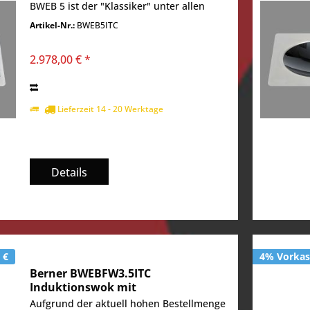
BWEB 5 ist der "Klassiker" unter allen
Einbauwoks aus dem Hause Berner
Artikel-Nr.:
BWEB5ITC
Kochsysteme und vermutlich in jeder
zweiten...
2.978,00 € *
Lieferzeit 14 - 20 Werktage
Details
 €
4% Vorkass
Berner BWEBFW3.5ITC
Induktionswok mit
Temperatursteuerung ITC
Aufgrund der aktuell hohen Bestellmenge