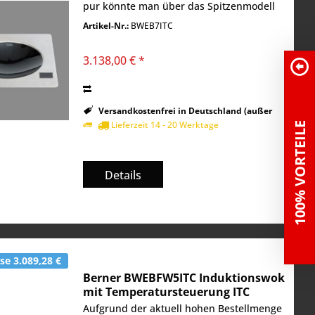
pur könnte man über das Spitzenmodell
Berner BWEB 7 schreiben. Dieser
Artikel-Nr.:
BWEB7ITC
Induktionswok als Einbaumodul verfügt
über satte...
3.138,00 € *
Versandkostenfrei in Deutschland (außer
Inseln)
Lieferzeit 14 - 20 Werktage
100% VORTEILE
Details
e 3.089,28 €
Berner BWEBFW5ITC Induktionswok
mit Temperatursteuerung ITC
Aufgrund der aktuell hohen Bestellmenge