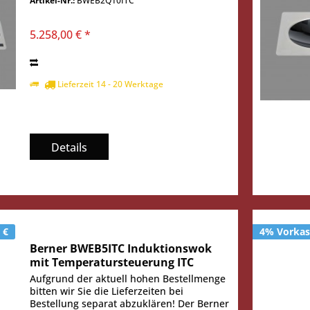
Artikel-Nr.:
BWEB2Q10ITC
in Ihrer neuen Frontcooking-Station vor
?!?...
5.258,00 € *
Lieferzeit 14 - 20 Werktage
Details
 €
4% Vorkass
Berner BWEB5ITC Induktionswok
mit Temperatursteuerung ITC
Aufgrund der aktuell hohen Bestellmenge
bitten wir Sie die Lieferzeiten bei
Bestellung separat abzuklären! Der Berner