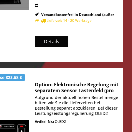
Versandkostenfrei in Deutschland (außer
Inseln)
Lieferzeit 14 - 20 Werktage
Details
se 823,68 €
Option: Elektronische Regelung mit
separatem Sensor Tastenfeld (pro
Heizzone)
Aufgrund der aktuell hohen Bestellmenge
bitten wir Sie die Lieferzeiten bei
Bestellung separat abzuklären! Bei dieser
Leistungseistungsregulierung OLED2
erfolgt die Einstellung mit separatem
Artikel-Nr.:
OLED2
Sensor Tastenfeld. Das TOUCH Paneel
reguliert...