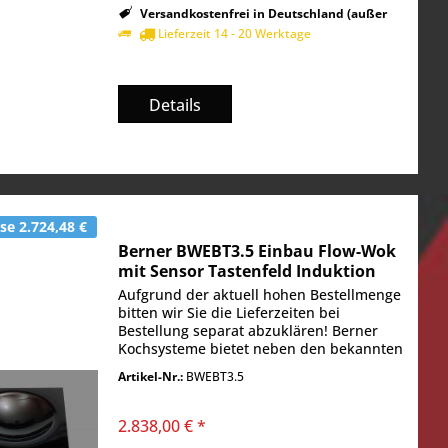
Versandkostenfrei in Deutschland (außer
Inseln)
Lieferzeit 14 - 20 Werktage
Details
e 2.724,48 €
Berner BWEBT3.5 Einbau Flow-Wok
mit Sensor Tastenfeld Induktion
3500 Watt
Aufgrund der aktuell hohen Bestellmenge
bitten wir Sie die Lieferzeiten bei
Bestellung separat abzuklären! Berner
Kochsysteme bietet neben den bekannten
Induktionswoks als Einbaugerät mit
Artikel-Nr.:
BWEBT3.5
Edelstahleinfassung auch die
sogenannten "Flow...
2.838,00 € *