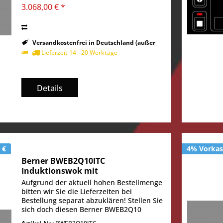
3.068,00 € *
Versandkostenfrei in Deutschland (außer
Inseln)
Lieferzeit 14 - 20 Werktage
Details
 €
4% Vorkass
Berner BWEB2Q10ITC
Induktionswok mit
Temperatursteuerung ITC
Aufgrund der aktuell hohen Bestellmenge
bitten wir Sie die Lieferzeiten bei
Bestellung separat abzuklären! Stellen Sie
sich doch diesen Berner BWEB2Q10
Doppelwok mit Induktionstechnik einmal