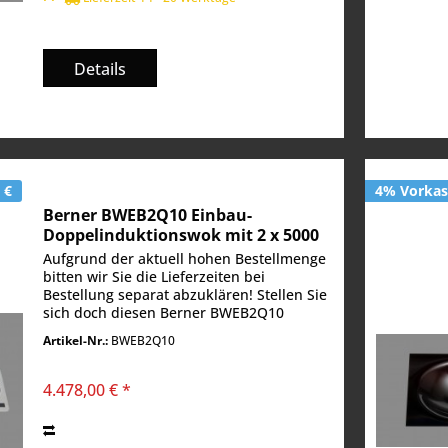
Details
 €
4% Vorkass
Berner BWEB2Q10 Einbau-
Doppelinduktionswok mit 2 x 5000
Watt für Asiarestaurants
Aufgrund der aktuell hohen Bestellmenge
bitten wir Sie die Lieferzeiten bei
Bestellung separat abzuklären! Stellen Sie
sich doch diesen Berner BWEB2Q10
Doppelwok mit Induktionstechnik einmal
Artikel-Nr.:
BWEB2Q10
in Ihrer neuen Frontcooking-Station vor
?!?...
4.478,00 € *