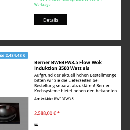
Werktage
Details
e 2.484,48 €
Berner BWEBFW3.5 Flow-Wok
Induktion 3500 Watt als
Einbaugerät komplett in
Aufgrund der aktuell hohen Bestellmenge
Glaskeramik
bitten wir Sie die Lieferzeiten bei
Bestellung separat abzuklären! Berner
Kochsysteme bietet neben den bekannten
Induktionswoks als Einbaugerät mit
Artikel-Nr.:
BWEBFW3.5
Edelstahleinfassung auch die
sogenannten "Flow...
2.588,00 € *