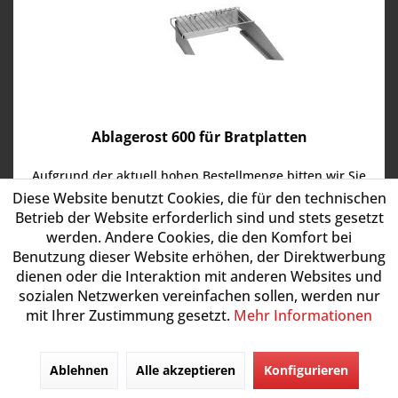
Ablagerost 600 für Bratplatten
Aufgrund der aktuell hohen Bestellmenge bitten wir Sie
die Lieferzeiten bei Bestellung separat abzuklären!
Diese Website benutzt Cookies, die für den technischen
Material: Stahl verchromtAbnehmbar, passend für
Betrieb der Website erforderlich sind und stets gesetzt
Bratplatten 600 mm
werden. Andere Cookies, die den Komfort bei
Artikel-Nr.:
ALR60
Benutzung dieser Website erhöhen, der Direktwerbung
dienen oder die Interaktion mit anderen Websites und
108,00 € *
sozialen Netzwerken vereinfachen sollen, werden nur
mit Ihrer Zustimmung gesetzt.
Mehr Informationen
Lieferzeit 14 - 20 Werktage
Ablehnen
Alle akzeptieren
Konfigurieren