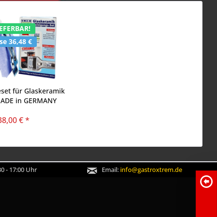
EFERBAR!
e 36,48 €
eset für Glaskeramik
MADE in GERMANY
38,00 € *
0 - 17:00 Uhr
Email:
info@gastroxtrem.de