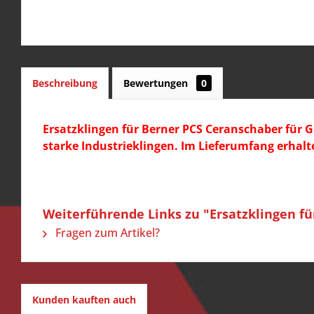
Beschreibung
Bewertungen
0
Ersatzklingen für
Berner PCS Ceranschaber
für G
starke Industrieklingen. Im Lieferumfang erhal
Weiterführende Links zu "Ersatzklingen f
Fragen zum Artikel?
Kunden kauften auch