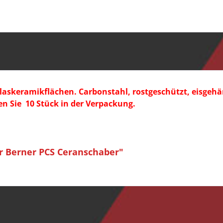
laskeramikflächen. Carbonstahl, rostgeschützt, eisgehär
ten Sie
10 Stück in der Verpackung.
ür Berner PCS Ceranschaber"