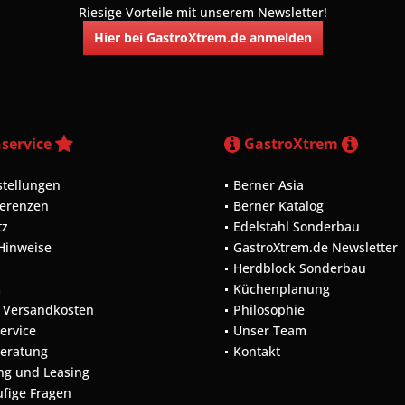
Riesige Vorteile mit unserem Newsletter!
Hier bei GastroXtrem.de anmelden
service
GastroXtrem
stellungen
Berner Asia
ferenzen
Berner Katalog
tz
Edelstahl Sonderbau
 Hinweise
GastroXtrem.de Newsletter
Herdblock Sonderbau
m
Küchenplanung
d Versandkosten
Philosophie
Service
Unser Team
Beratung
Kontakt
ng und Leasing
ufige Fragen