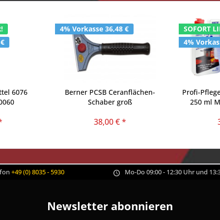
!
4% Vorkasse 36,48 €
SOFORT LI
 €
4% Vorkass
tel 6076
Berner PCSB Ceranflächen-
Profi-Pfleg
90060
Schaber groß
250 ml 
*
38,00 € *
efon
+49 (0) 8035 - 5930
Mo-Do 09:00 - 12:30 Uhr und 13:3
Newsletter abonnieren