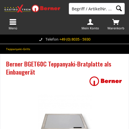
Menü
Mein Konto
Warenkorb
Telefon
+49 (0) 8035 - 5930
Teppanyaki-Grills
Berner BGET60C Teppanyaki-Bratplatte als
Einbaugerät