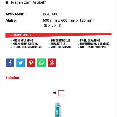
Fragen zum Artikel?
Artikel-Nr.:
BGET60C
Maße:
600 mm
x
600 mm
x
120 mm
(B x L x H)
Zubehör