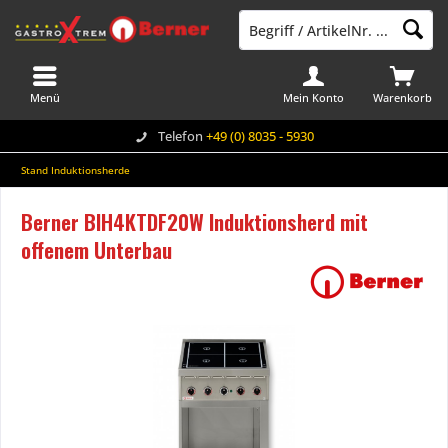
Menü
Mein Konto
Warenkorb
Telefon
+49 (0) 8035 - 5930
Stand Induktionsherde
Berner BIH4KTDF20W Induktionsherd mit
offenem Unterbau