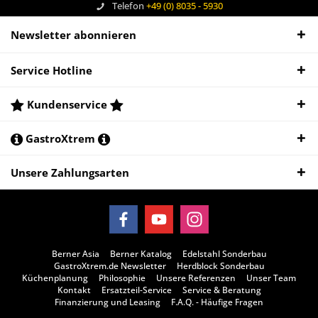
Telefon
+49 (0) 8035 - 5930
Newsletter abonnieren
Service Hotline
Kundenservice
GastroXtrem
Unsere Zahlungsarten
Berner Asia
Berner Katalog
Edelstahl Sonderbau
GastroXtrem.de Newsletter
Herdblock Sonderbau
Küchenplanung
Philosophie
Unsere Referenzen
Unser Team
Kontakt
Ersatzteil-Service
Service & Beratung
Finanzierung und Leasing
F.A.Q. - Häufige Fragen