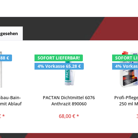
ngesehen
,88 €
SOFORT LIEFERBAR!
SOFORT LI
4% Vorkasse 65,28 €
4% Vorkass
nbau-Bain-
PACTAN Dichtmittel 6076
Profi-Pfleg
mit Ablauf
Anthrazit 890060
250 ml 
€ *
68,00 € *