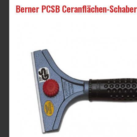
Berner PCSB Ceranflächen-Schaber