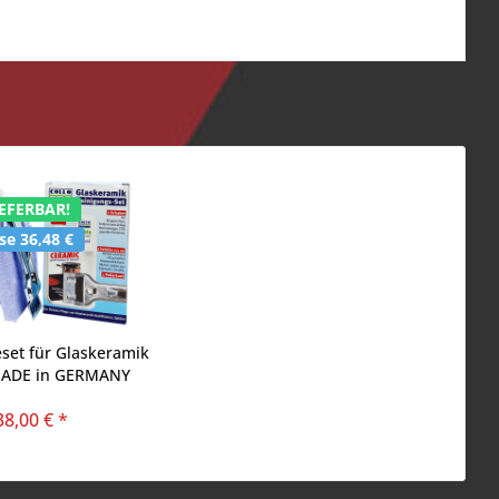
EFERBAR!
e 36,48 €
eset für Glaskeramik
MADE in GERMANY
38,00 € *