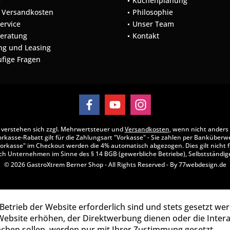
m
Küchenplanung
d Versandkosten
Philosophie
Service
Unser Team
Beratung
Kontakt
ng und Leasing
ufige Fragen
se verstehen sich zzgl. Mehrwertsteuer und
Versandkosten
, wenn nicht anders
rkasse-Rabatt gilt für die Zahlungsart "Vorkasse" - Sie zahlen per Banküberw
orkasse" im Checkout werden die 4% automatisch abgezogen. Dies gilt nicht f
ch Unternehmen im Sinne des § 14 BGB (gewerbliche Betriebe), Selbstständige
© 2026 GastroXtrem Berner Shop - All Rights Reserved - By
77webdesign.de
Betrieb der Website erforderlich sind und stets gesetzt we
Website erhöhen, der Direktwerbung dienen oder die Inter
chen sollen, werden nur mit Ihrer Zustimmung gesetzt.