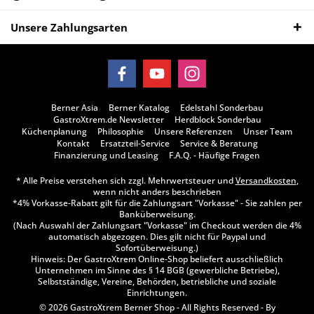
Unsere Zahlungsarten
Berner Asia
Berner Katalog
Edelstahl Sonderbau
GastroXtrem.de Newsletter
Herdblock Sonderbau
Küchenplanung
Philosophie
Unsere Referenzen
Unser Team
Kontakt
Ersatzteil-Service
Service & Beratung
Finanzierung und Leasing
F.A.Q. - Häufige Fragen
* Alle Preise verstehen sich zzgl. Mehrwertsteuer und
Versandkosten
,
wenn nicht anders beschrieben
*4% Vorkasse-Rabatt gilt für die Zahlungsart "Vorkasse" - Sie zahlen per
Banküberweisung.
(Nach Auswahl der Zahlungsart "Vorkasse" im Checkout werden die 4%
automatisch abgezogen. Dies gilt nicht für Paypal und
Sofortüberweisung.)
Hinweis: Der GastroXtrem Online-Shop beliefert ausschließlich
Unternehmen im Sinne des § 14 BGB (gewerbliche Betriebe),
Selbstständige, Vereine, Behörden, betriebliche und soziale
Einrichtungen.
© 2026 GastroXtrem Berner Shop - All Rights Reserved - By