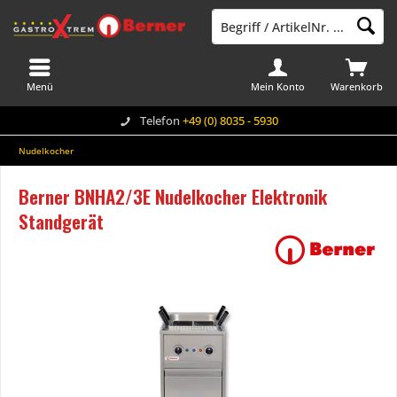
Menü
Mein Konto
Warenkorb
Telefon
+49 (0) 8035 - 5930
Nudelkocher
Berner BNHA2/3E Nudelkocher Elektronik
Standgerät