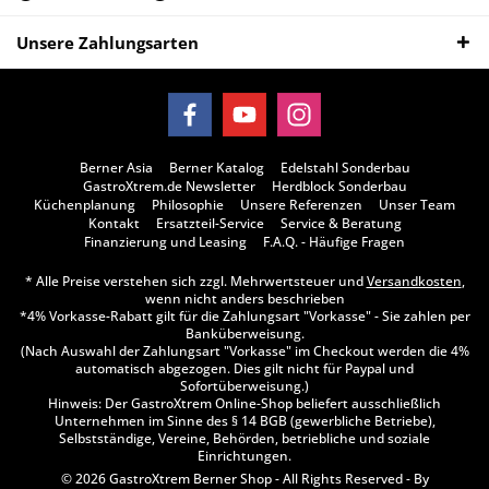
Unsere Zahlungsarten
Berner Asia
Berner Katalog
Edelstahl Sonderbau
GastroXtrem.de Newsletter
Herdblock Sonderbau
Küchenplanung
Philosophie
Unsere Referenzen
Unser Team
Kontakt
Ersatzteil-Service
Service & Beratung
Finanzierung und Leasing
F.A.Q. - Häufige Fragen
* Alle Preise verstehen sich zzgl. Mehrwertsteuer und
Versandkosten
,
wenn nicht anders beschrieben
*4% Vorkasse-Rabatt gilt für die Zahlungsart "Vorkasse" - Sie zahlen per
Banküberweisung.
(Nach Auswahl der Zahlungsart "Vorkasse" im Checkout werden die 4%
automatisch abgezogen. Dies gilt nicht für Paypal und
Sofortüberweisung.)
Hinweis: Der GastroXtrem Online-Shop beliefert ausschließlich
Unternehmen im Sinne des § 14 BGB (gewerbliche Betriebe),
Selbstständige, Vereine, Behörden, betriebliche und soziale
Einrichtungen.
© 2026 GastroXtrem Berner Shop - All Rights Reserved - By