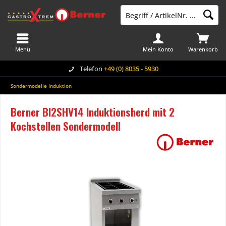
Menü
Mein Konto
Warenkorb
Telefon
+49 (0) 8035 - 5930
Sondermodelle Induktion
Berner BI2SHV14 Induktionsherd mit 2
Kochstellen Sondermodell