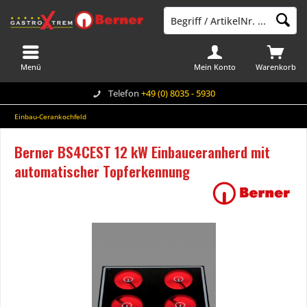
Menü
Mein Konto
Warenkorb
Telefon
+49 (0) 8035 - 5930
Einbau-Cerankochfeld
Berner BS4CEST 12 kW Einbauceranherd mit
automatischer Topferkennung