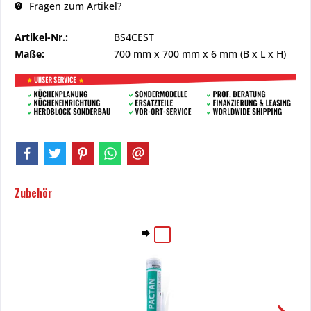
Fragen zum Artikel?
Artikel-Nr.:
BS4CEST
Maße:
700 mm
x
700 mm
x
6 mm
(B x L x H)
Zubehör