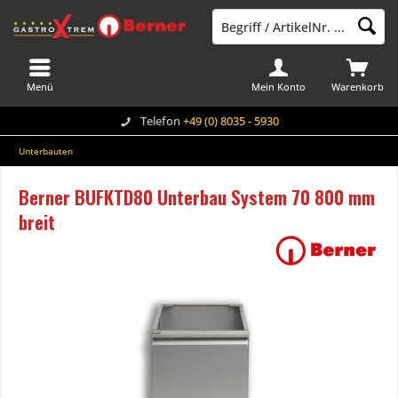
Menü
Mein Konto
Warenkorb
Telefon
+49 (0) 8035 - 5930
Unterbauten
Berner BUFKTD80 Unterbau System 70 800 mm
breit