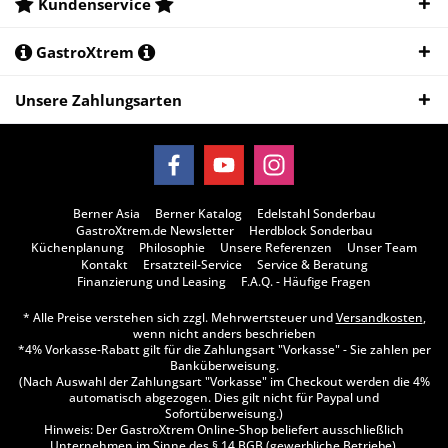
Kundenservice
GastroXtrem
Unsere Zahlungsarten
Berner Asia
Berner Katalog
Edelstahl Sonderbau
GastroXtrem.de Newsletter
Herdblock Sonderbau
Küchenplanung
Philosophie
Unsere Referenzen
Unser Team
Kontakt
Ersatzteil-Service
Service & Beratung
Finanzierung und Leasing
F.A.Q. - Häufige Fragen
* Alle Preise verstehen sich zzgl. Mehrwertsteuer und
Versandkosten
,
wenn nicht anders beschrieben
*4% Vorkasse-Rabatt gilt für die Zahlungsart "Vorkasse" - Sie zahlen per
Banküberweisung.
(Nach Auswahl der Zahlungsart "Vorkasse" im Checkout werden die 4%
automatisch abgezogen. Dies gilt nicht für Paypal und
Sofortüberweisung.)
Hinweis: Der GastroXtrem Online-Shop beliefert ausschließlich
Unternehmen im Sinne des § 14 BGB (gewerbliche Betriebe),