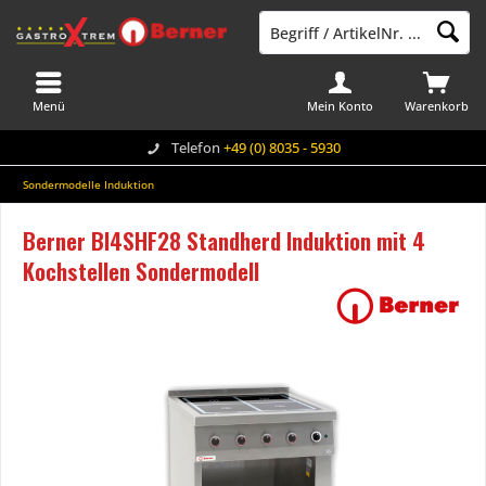
Menü
Mein Konto
Warenkorb
Telefon
+49 (0) 8035 - 5930
Sondermodelle Induktion
Berner BI4SHF28 Standherd Induktion mit 4
Kochstellen Sondermodell