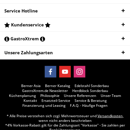
Service Hotline
Kundenservice
GastroXtrem
Unsere Zahlungsarten
Berner Asia
Berner Katalog
Edelstahl Sonderbau
GastroXtrem.de Newsletter
Herdblock Sonderbau
Küchenplanung
Philosophie
Unsere Referenzen
Unser Team
Kontakt
Ersatzteil-Service
Service & Beratung
Finanzierung und Leasing
F.A.Q. - Häufige Fragen
* Alle Preise verstehen sich zzgl. Mehrwertsteuer und
Versandkosten
,
wenn nicht anders beschrieben
*4% Vorkasse-Rabatt gilt für die Zahlungsart "Vorkasse" - Sie zahlen per
Banküberweisung.