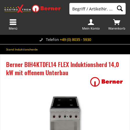
Menü
Mein Konto
Warenkorb
Telefon
+49 (0) 8035 - 5930
Stand Induktionsherde
Berner BIH4KTDFL14 FLEX Induktionsherd 14,0
kW mit offenem Unterbau