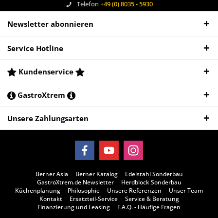
Telefon
+49 (0) 8035 - 5930
Newsletter abonnieren
Service Hotline
Kundenservice
GastroXtrem
Unsere Zahlungsarten
Berner Asia
Berner Katalog
Edelstahl Sonderbau
GastroXtrem.de Newsletter
Herdblock Sonderbau
Küchenplanung
Philosophie
Unsere Referenzen
Unser Team
Kontakt
Ersatzteil-Service
Service & Beratung
Finanzierung und Leasing
F.A.Q. - Häufige Fragen