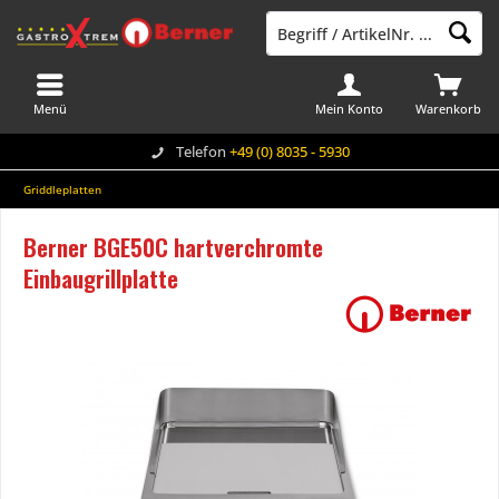
Menü
Mein Konto
Warenkorb
Telefon
+49 (0) 8035 - 5930
Griddleplatten
Berner BGE50C hartverchromte
Einbaugrillplatte