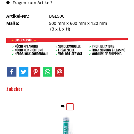
Fragen zum Artikel?
Artikel-Nr.:
BGE50C
Maße:
500 mm
x
600 mm
x
120 mm
(B x L x H)
Zubehör