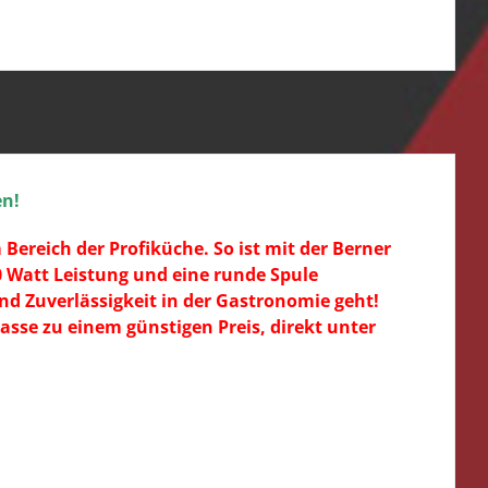
en!
Bereich der Profiküche. So ist mit der Berner
 Watt Leistung und eine runde Spule
d Zuverlässigkeit in der Gastronomie geht!
asse zu einem günstigen Preis, direkt unter