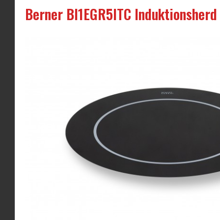
Berner BI1EGR5ITC Induktionsherd 