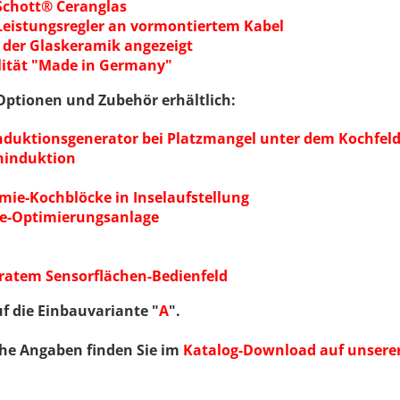
Schott® Ceranglas
Leistungsregler an vormontiertem Kabel
r der Glaskeramik angezeigt
lität "Made in Germany"
Optionen und Zubehör erhältlich:
duktionsgenerator bei Platzmangel unter dem Kochfel
eninduktion
mie-Kochblöcke in Inselaufstellung
ie-Optimierungsanlage
aratem Sensorflächen-Bedienfeld
 die Einbauvariante "
A
".
he Angaben finden Sie im
Katalog-Download auf unserer 