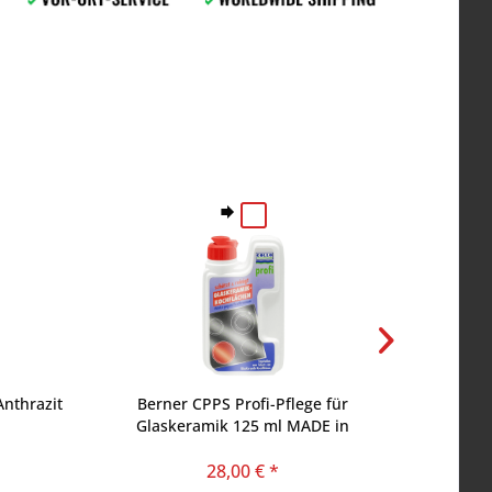
nthrazit
Berner CPPS Profi-Pflege für
Berner W
Glaskeramik 125 ml MADE in
WPLF1 f
GERMANY
28,00 € *