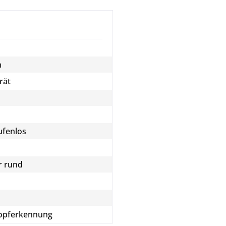
n
rät
ufenlos
r rund
 Topferkennung