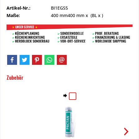
Artikel-Nr.:
BI1EGS5
Maße:
400 mm
400 mm
x (BL x )
Zubehör