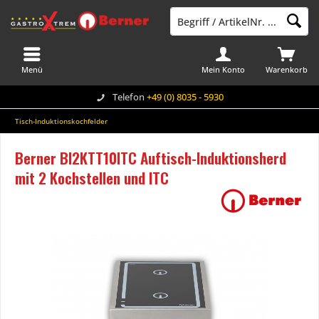
Menü
Mein Konto
Warenkorb
Telefon
+49 (0) 8035 - 5930
Tisch-Induktionskochfelder
Berner BI2KTT10ITC Auftisch-Induktionsherd
mit 2 Kochstellen und ITC