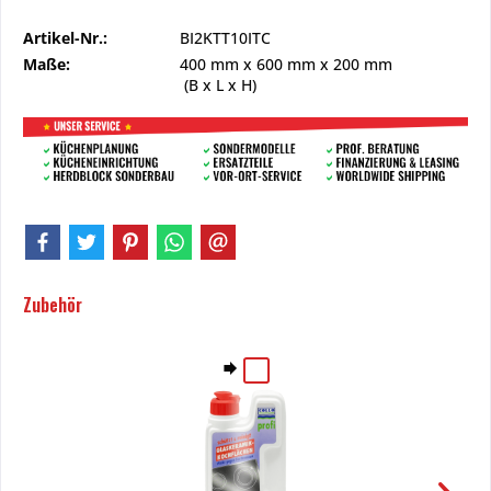
Artikel-Nr.:
BI2KTT10ITC
Maße:
400 mm
x
600 mm
x
200 mm
(B x L x H)
Zubehör