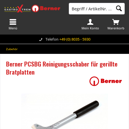
Menü
Mein Konto
Warenkorb
Telefon
+49 (0) 8035 - 5930
Zubehör
Berner PCSBG Reinigungsschaber für gerillte
Bratplatten