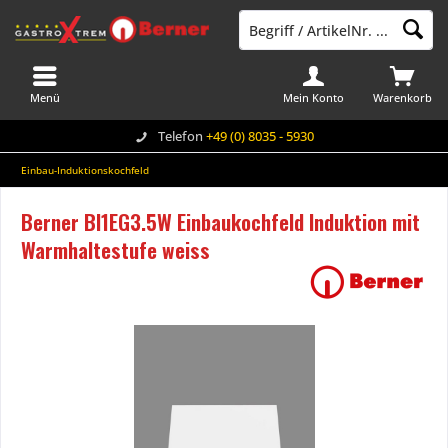
Menü
Mein Konto
Warenkorb
Telefon
+49 (0) 8035 - 5930
Einbau-Induktionskochfeld
Berner BI1EG3.5W Einbaukochfeld Induktion mit
Warmhaltestufe weiss