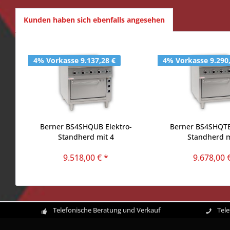
Kunden haben sich ebenfalls angesehen
4% Vorkasse 9.137,28 €
4% Vorkasse 9.290
Berner BS4SHQUB Elektro-
Berner BS4SHQTB
Standherd mit 4
Standherd m
Strahlheizkörper Sondermodell
Strahlheizkörper u
9.518,00 € *
9.678,00 
Sondermod
Telefonische Beratung und Verkauf
Tel