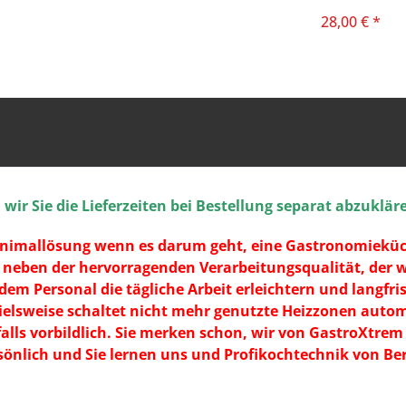
GERMANY
28,00 € *
ir Sie die Lieferzeiten bei Bestellung separat abzuklär
 Minimallösung wenn es darum geht, eine Gastronomiekü
et neben der hervorragenden Verarbeitungsqualität, der 
em Personal die tägliche Arbeit erleichtern und langfri
lsweise schaltet nicht mehr genutzte Heizzonen automa
nfalls vorbildlich. Sie merken schon, wir von GastroXtre
sönlich und Sie lernen uns und Profikochtechnik von B