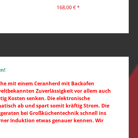
168,00 € *
en!
che mit einem Ceranherd mit Backofen
weltbekannten Zuverlässigkeit vor allem auch
stig Kosten senken. Die elektronische
tisch ab und spart somit kräftig Strom. Die
m geraten bei Großküchentechnik schnell ins
erner Induktion etwas genauer kennen. Wir