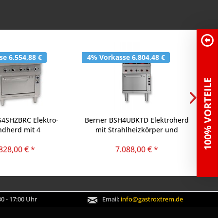
e 6.554,88 €
4% Vorkasse 6.804,48 €
4%
100% VORTEILE
S4SHZBRC Elektro-
Berner BSH4UBKTD Elektroherd
Be
ndherd mit 4
mit Strahlheizkörper und
Ko
ahlheizkörper
Backofen
828,00 € *
7.088,00 € *
0 - 17:00 Uhr
Email:
info@gastroxtrem.de