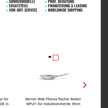
ge für
Berner Wok-Pfanne flacher Boden
Ersatz
DE in
WPLF1 für Induktionsherde 39cm