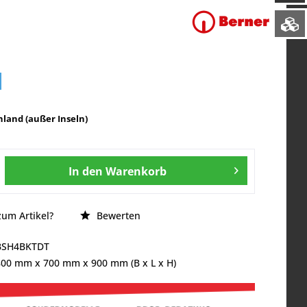
land (außer Inseln)
In den
Warenkorb
um Artikel?
Bewerten
BSH4BKTDT
800 mm
x
700 mm
x
900 mm
(B x L x H)