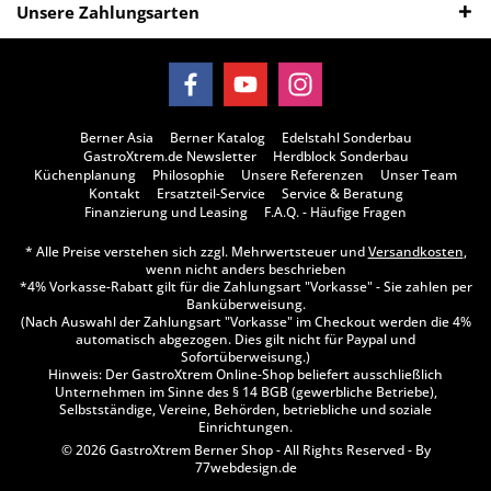
Unsere Zahlungsarten
Berner Asia
Berner Katalog
Edelstahl Sonderbau
GastroXtrem.de Newsletter
Herdblock Sonderbau
Küchenplanung
Philosophie
Unsere Referenzen
Unser Team
Kontakt
Ersatzteil-Service
Service & Beratung
Finanzierung und Leasing
F.A.Q. - Häufige Fragen
* Alle Preise verstehen sich zzgl. Mehrwertsteuer und
Versandkosten
,
wenn nicht anders beschrieben
*4% Vorkasse-Rabatt gilt für die Zahlungsart "Vorkasse" - Sie zahlen per
Banküberweisung.
(Nach Auswahl der Zahlungsart "Vorkasse" im Checkout werden die 4%
automatisch abgezogen. Dies gilt nicht für Paypal und
Sofortüberweisung.)
Hinweis: Der GastroXtrem Online-Shop beliefert ausschließlich
Unternehmen im Sinne des § 14 BGB (gewerbliche Betriebe),
Selbstständige, Vereine, Behörden, betriebliche und soziale
Einrichtungen.
© 2026 GastroXtrem Berner Shop - All Rights Reserved - By
77webdesign.de