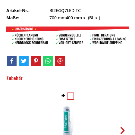
Artikel-Nr.:
BI2EGQ7LEDITC
Maße:
700 mm
400 mm
x (BL x )
Zubehör