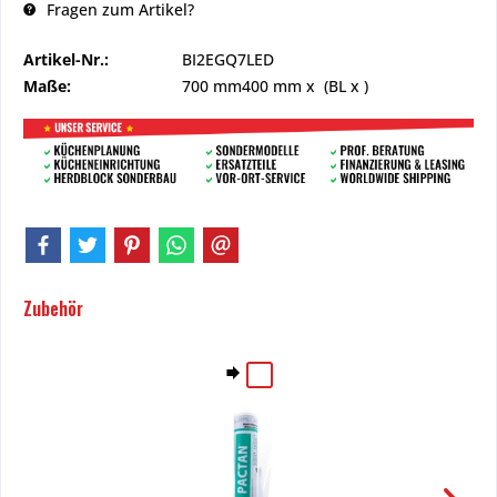
Fragen zum Artikel?
Artikel-Nr.:
BI2EGQ7LED
Maße:
700 mm
400 mm
x (BL x )
Zubehör