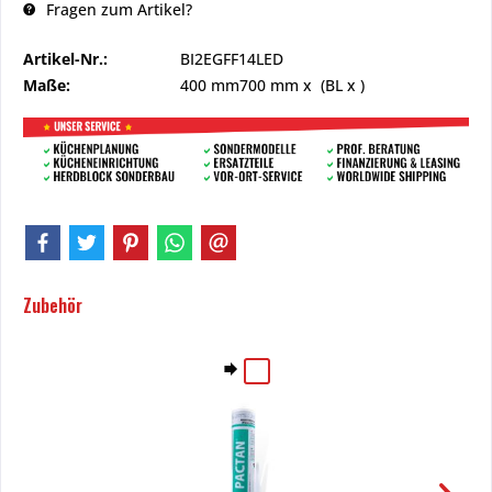
Fragen zum Artikel?
Artikel-Nr.:
BI2EGFF14LED
Maße:
400 mm
700 mm
x (BL x )
Zubehör