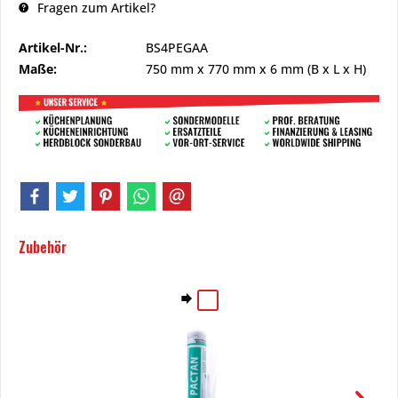
Fragen zum Artikel?
Artikel-Nr.:
BS4PEGAA
Maße:
750 mm
x
770 mm
x
6 mm
(B x L x H)
Zubehör