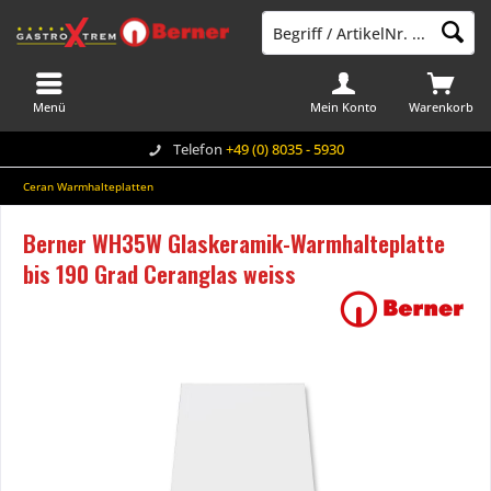
Menü
Mein Konto
Warenkorb
Telefon
+49 (0) 8035 - 5930
Ceran Warmhalteplatten
Berner WH35W Glaskeramik-Warmhalteplatte
bis 190 Grad Ceranglas weiss