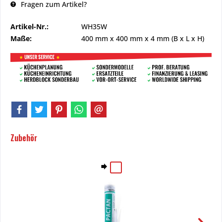
Fragen zum Artikel?
Artikel-Nr.:
WH35W
Maße:
400 mm
x
400 mm
x
4 mm
(B x L x H)
Zubehör