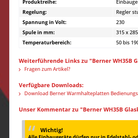
Produktreihe:
Einbauge
Regelung:
Regler st
Spannung in Volt:
230
Spule in mm:
315 x 285
Temperaturbereich:
50 bis 19
Weiterführende Links zu "Berner WH35B G
Fragen zum Artikel?
Verfügbare Downloads:
Download Berner Warmhalteplatten Bedienungs
Unser Kommentar zu "Berner WH35B Glask
Wichtig!
Alle Einbaugeräte dürfen nur in Edelstahl- 