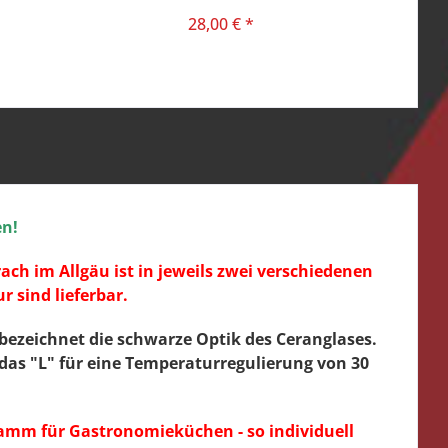
GERMANY
28,00 € *
en!
 im Allgäu ist in jeweils zwei verschiedenen
 sind lieferbar.
 bezeichnet die schwarze Optik des Ceranglases.
 das "L" für eine Temperaturregulierung von 30
ramm für Gastronomieküchen - so individuell