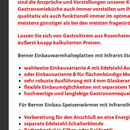
sind die Ansprüche und Vorstellungen unserer Ku
Gastronomieküche auch immer vorstellen um Ihr
qualitativ als auch funktionell immer im optim
meistens günstiger als bei den meisten fragwür
Lassen Sie sich von GastroXtrem aus Rosenheim
äußerst knapp kalkulierten Preisen.
Berner Einbauwarmhalteplatten mit Infrarot-Str
wahlweise Einbauvariante A mit Edelstahl-A
oder Einbauvariante B für flächenbündige M
sehr robuste Ausführung mit 4 mm Glaskera
flexible Einbaumöglichkeiten mit separatem
hochwertige und langlebige Gastronomiequa
Für Berner Einbau-Speisenwärmer mit Infraroth
Vorbereitung für den Anschluß an eine Energ
separate Edelstahl-Schalterblende
Bedienknebel in Silber- oder Goldoptik