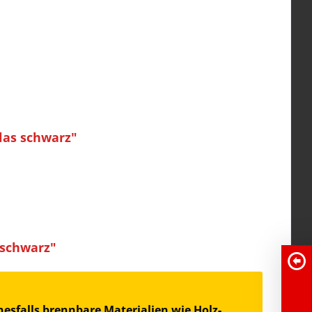
las schwarz"
 schwarz"
esfalls brennbare Materialien wie Holz-,