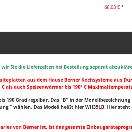
68,00 € *
ir Sie die Lieferzeiten bei Bestellung separat abzuklär
eplatten aus dem Hause Berner Kochsysteme aus Durach
 C als auch Speisenwärmer bis 190° C Maximaltemperatur
bis 190 Grad regelbar. Das "B" in der Modellbezeichnung
rung " wählen. Das Modell heißt hier WH35
L
B. Hier steht
aries von Berner ist, ist das gesamte Einbaugeräteprog