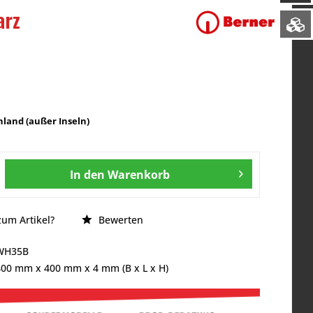
arz
land (außer Inseln)
In den
Warenkorb
um Artikel?
Bewerten
WH35B
400 mm
x
400 mm
x
4 mm
(B x L x H)