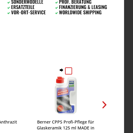
nthrazit
Berner CPPS Profi-Pflege für
Berner W
Glaskeramik 125 ml MADE in
WPLF1 f