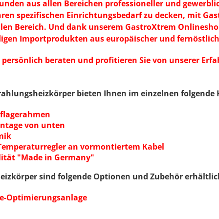
nden aus allen Bereichen professioneller und gewerblic
en spezifischen Einrichtungsbedarf zu decken, mit Gas
alen Bereich. Und dank unserem GastroXtrem Onlineshop
digen Importprodukten aus europäischer und fernöstlic
 persönlich beraten und profitieren Sie von unserer Er
ahlungsheizkörper bieten Ihnen im einzelnen folgende H
uflagerahmen
ontage von unten
mik
 Temperaturregler an vormontiertem Kabel
lität "Made in Germany"
eizkörper sind folgende Optionen und Zubehör erhältlic
ie-Optimierungsanlage