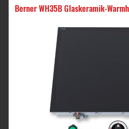
Berner WH35B Glaskeramik-Warmhal