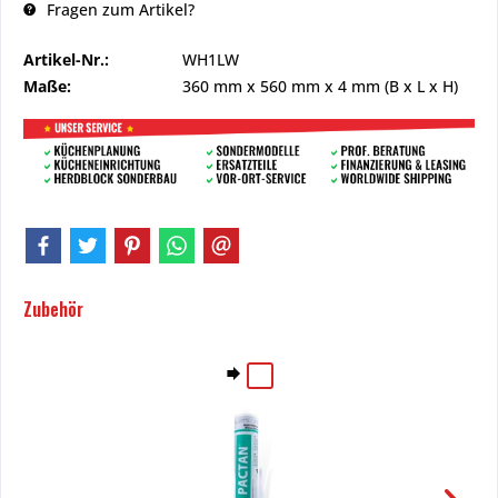
Fragen zum Artikel?
Artikel-Nr.:
WH1LW
Maße:
360 mm
x
560 mm
x
4 mm
(B x L x H)
Zubehör