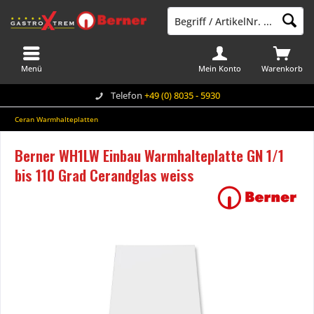
Menü
Mein Konto
Warenkorb
Telefon
+49 (0) 8035 - 5930
Ceran Warmhalteplatten
Berner WH1LW Einbau Warmhalteplatte GN 1/1
bis 110 Grad Cerandglas weiss