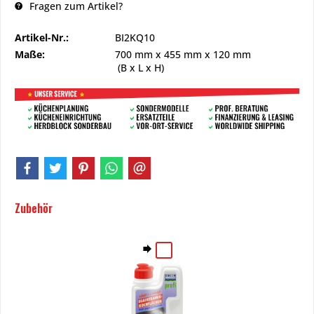
Fragen zum Artikel?
Artikel-Nr.:
BI2KQ10
Maße:
700 mm
x
455 mm
x
120 mm
(B x L x H)
Zubehör