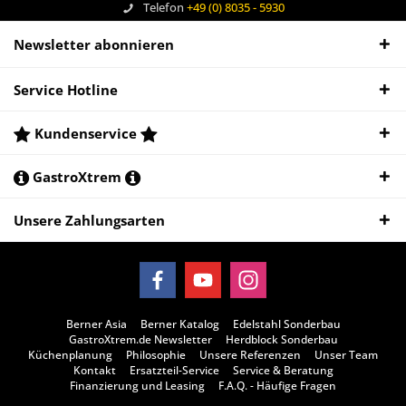
Telefon
+49 (0) 8035 - 5930
Newsletter abonnieren
Service Hotline
Kundenservice
GastroXtrem
Unsere Zahlungsarten
Berner Asia
Berner Katalog
Edelstahl Sonderbau
GastroXtrem.de Newsletter
Herdblock Sonderbau
Küchenplanung
Philosophie
Unsere Referenzen
Unser Team
Kontakt
Ersatzteil-Service
Service & Beratung
Finanzierung und Leasing
F.A.Q. - Häufige Fragen