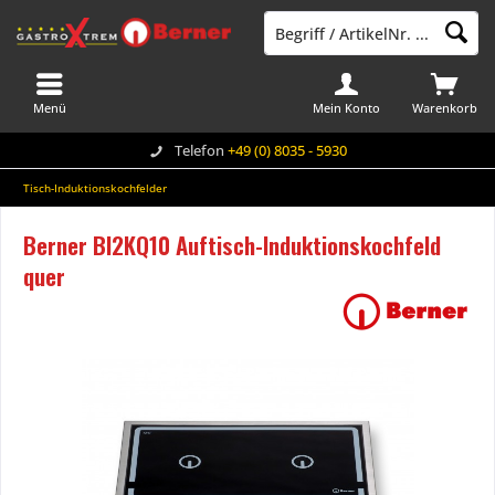
Menü
Mein Konto
Warenkorb
Telefon
+49 (0) 8035 - 5930
Tisch-Induktionskochfelder
Berner BI2KQ10 Auftisch-Induktionskochfeld
quer