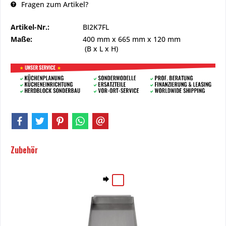
Fragen zum Artikel?
Artikel-Nr.:
BI2K7FL
Maße:
400 mm
x
665 mm
x
120 mm
(B x L x H)
Zubehör