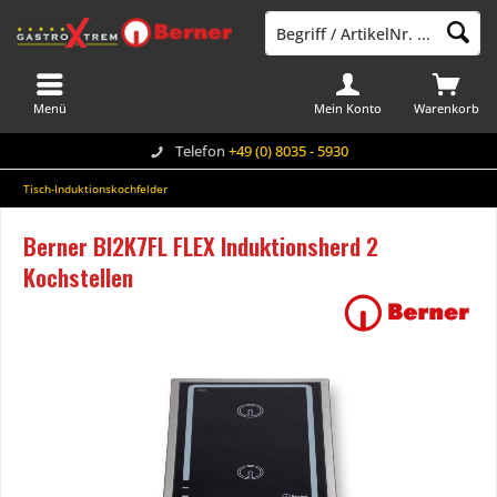
Menü
Mein Konto
Warenkorb
Telefon
+49 (0) 8035 - 5930
Tisch-Induktionskochfelder
Berner BI2K7FL FLEX Induktionsherd 2
Kochstellen