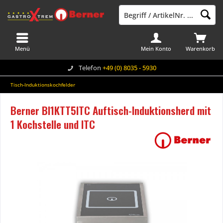
Menü
Mein Konto
Warenkorb
Telefon
+49 (0) 8035 - 5930
Tisch-Induktionskochfelder
Berner BI1KTT5ITC Auftisch-Induktionsherd mit
1 Kochstelle und ITC