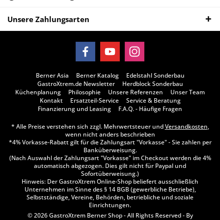
Unsere Zahlungsarten
Berner Asia
Berner Katalog
Edelstahl Sonderbau
GastroXtrem.de Newsletter
Herdblock Sonderbau
Küchenplanung
Philosophie
Unsere Referenzen
Unser Team
Kontakt
Ersatzteil-Service
Service & Beratung
Finanzierung und Leasing
F.A.Q. - Häufige Fragen
* Alle Preise verstehen sich zzgl. Mehrwertsteuer und
Versandkosten
,
wenn nicht anders beschrieben
*4% Vorkasse-Rabatt gilt für die Zahlungsart "Vorkasse" - Sie zahlen per
Banküberweisung.
(Nach Auswahl der Zahlungsart "Vorkasse" im Checkout werden die 4%
automatisch abgezogen. Dies gilt nicht für Paypal und
Sofortüberweisung.)
Hinweis: Der GastroXtrem Online-Shop beliefert ausschließlich
Unternehmen im Sinne des § 14 BGB (gewerbliche Betriebe),
Selbstständige, Vereine, Behörden, betriebliche und soziale
Einrichtungen.
© 2026 GastroXtrem Berner Shop - All Rights Reserved - By