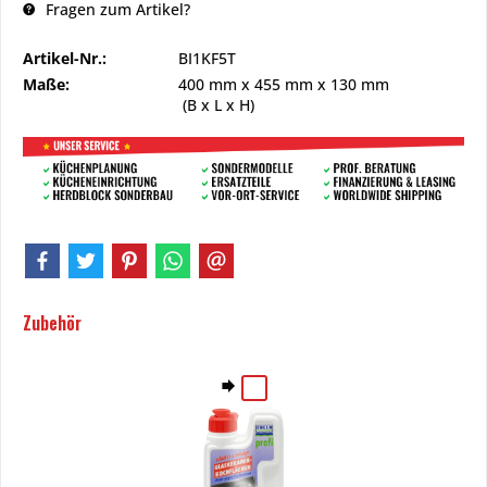
Fragen zum Artikel?
Artikel-Nr.:
BI1KF5T
Maße:
400 mm
x
455 mm
x
130 mm
(B x L x H)
Zubehör