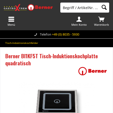
Menü
Mein Konto
Warenkorb
Telefon
+49 (0) 8035 - 5930
Tisch-Induktionskochfelder
Berner BI1KF5T Tisch-Induktionskochplatte
quadratisch