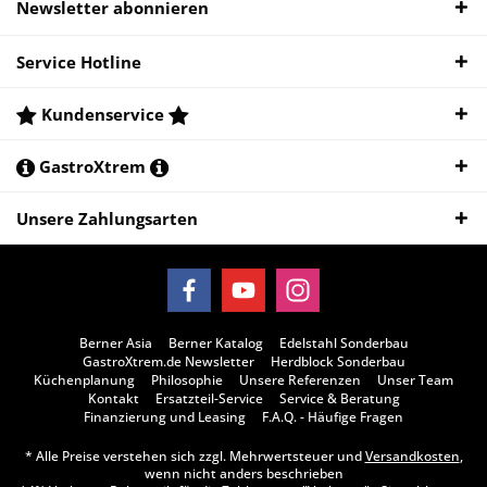
Newsletter abonnieren
Service Hotline
Kundenservice
GastroXtrem
Unsere Zahlungsarten
Berner Asia
Berner Katalog
Edelstahl Sonderbau
GastroXtrem.de Newsletter
Herdblock Sonderbau
Küchenplanung
Philosophie
Unsere Referenzen
Unser Team
Kontakt
Ersatzteil-Service
Service & Beratung
Finanzierung und Leasing
F.A.Q. - Häufige Fragen
* Alle Preise verstehen sich zzgl. Mehrwertsteuer und
Versandkosten
,
wenn nicht anders beschrieben