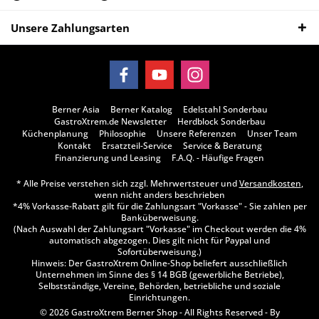
Unsere Zahlungsarten
Berner Asia
Berner Katalog
Edelstahl Sonderbau
GastroXtrem.de Newsletter
Herdblock Sonderbau
Küchenplanung
Philosophie
Unsere Referenzen
Unser Team
Kontakt
Ersatzteil-Service
Service & Beratung
Finanzierung und Leasing
F.A.Q. - Häufige Fragen
* Alle Preise verstehen sich zzgl. Mehrwertsteuer und
Versandkosten
,
wenn nicht anders beschrieben
*4% Vorkasse-Rabatt gilt für die Zahlungsart "Vorkasse" - Sie zahlen per
Banküberweisung.
(Nach Auswahl der Zahlungsart "Vorkasse" im Checkout werden die 4%
automatisch abgezogen. Dies gilt nicht für Paypal und
Sofortüberweisung.)
Hinweis: Der GastroXtrem Online-Shop beliefert ausschließlich
Unternehmen im Sinne des § 14 BGB (gewerbliche Betriebe),
Selbstständige, Vereine, Behörden, betriebliche und soziale
Einrichtungen.
© 2026 GastroXtrem Berner Shop - All Rights Reserved - By