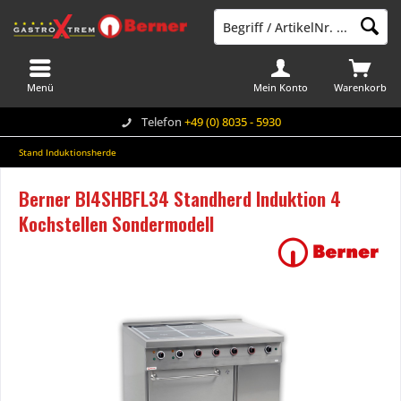
Menü
Mein Konto
Warenkorb
Telefon
+49 (0) 8035 - 5930
Stand Induktionsherde
Berner BI4SHBFL34 Standherd Induktion 4
Kochstellen Sondermodell