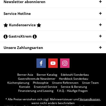
Newsletter abonnieren
Service Hotline
Kundenservice
GastroXtrem
Unsere Zahlungsarten
Berner Asia
Berner Katalog
Edelstahl Sonderbau
GastroXtrem.de Newsletter
Herdblock Sonderbau
Küchenplanung
Philosophie
Unsere Referenzen
Unser Team
Kontakt
Ersatzteil-Service
Service & Beratung
Finanzierung und Leasing
F.A.Q. - Häufige Fragen
* Alle Preise verstehen sich zzgl. Mehrwertsteuer und
Versandkosten
,
wenn nicht anders beschrieben