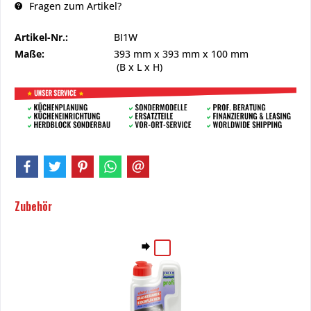
Fragen zum Artikel?
Artikel-Nr.:
BI1W
Maße:
393 mm
x
393 mm
x
100 mm
(B x L x H)
Zubehör