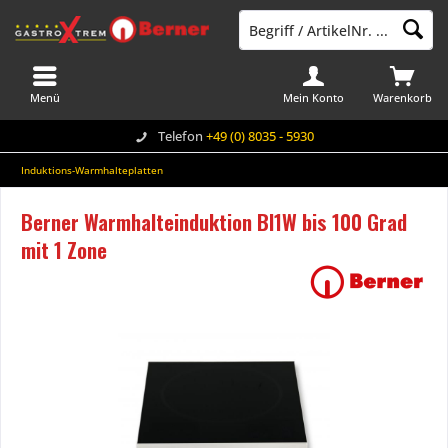
Menü
Mein Konto
Warenkorb
Telefon
+49 (0) 8035 - 5930
Induktions-Warmhalteplatten
Berner Warmhalteinduktion BI1W bis 100 Grad
mit 1 Zone