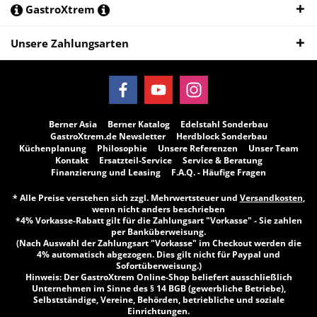
GastroXtrem
Unsere Zahlungsarten
Berner Asia
Berner Katalog
Edelstahl Sonderbau
GastroXtrem.de Newsletter
Herdblock Sonderbau
Küchenplanung
Philosophie
Unsere Referenzen
Unser Team
Kontakt
Ersatzteil-Service
Service & Beratung
Finanzierung und Leasing
F.A.Q. - Häufige Fragen
* Alle Preise verstehen sich zzgl. Mehrwertsteuer und
Versandkosten
,
wenn nicht anders beschrieben
*4% Vorkasse-Rabatt gilt für die Zahlungsart "Vorkasse" - Sie zahlen
per Banküberweisung.
(Nach Auswahl der Zahlungsart "Vorkasse" im Checkout werden die
4% automatisch abgezogen. Dies gilt nicht für Paypal und
Sofortüberweisung.)
Hinweis: Der GastroXtrem Online-Shop beliefert ausschließlich
Unternehmen im Sinne des § 14 BGB (gewerbliche Betriebe),
Selbstständige, Vereine, Behörden, betriebliche und soziale
Einrichtungen.