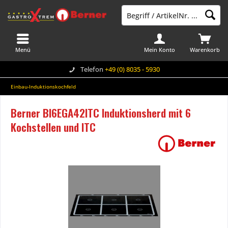
Menü
Mein Konto
Warenkorb
Telefon
+49 (0) 8035 - 5930
Einbau-Induktionskochfeld
Berner BI6EGA42ITC Induktionsherd mit 6
Kochstellen und ITC