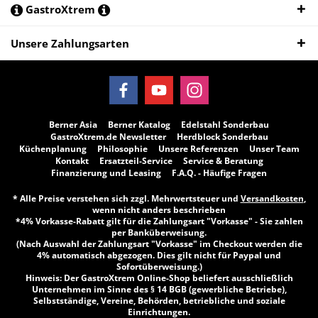
GastroXtrem
Unsere Zahlungsarten
Berner Asia
Berner Katalog
Edelstahl Sonderbau
GastroXtrem.de Newsletter
Herdblock Sonderbau
Küchenplanung
Philosophie
Unsere Referenzen
Unser Team
Kontakt
Ersatzteil-Service
Service & Beratung
Finanzierung und Leasing
F.A.Q. - Häufige Fragen
* Alle Preise verstehen sich zzgl. Mehrwertsteuer und
Versandkosten
,
wenn nicht anders beschrieben
*4% Vorkasse-Rabatt gilt für die Zahlungsart "Vorkasse" - Sie zahlen
per Banküberweisung.
(Nach Auswahl der Zahlungsart "Vorkasse" im Checkout werden die
4% automatisch abgezogen. Dies gilt nicht für Paypal und
Sofortüberweisung.)
Hinweis: Der GastroXtrem Online-Shop beliefert ausschließlich
Unternehmen im Sinne des § 14 BGB (gewerbliche Betriebe),
Selbstständige, Vereine, Behörden, betriebliche und soziale
Einrichtungen.