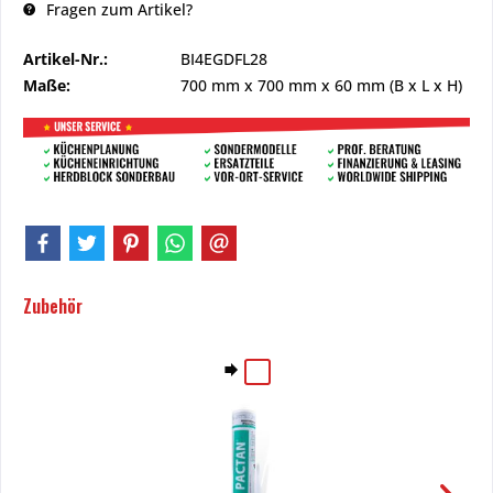
Fragen zum Artikel?
Artikel-Nr.:
BI4EGDFL28
Maße:
700 mm
x
700 mm
x
60 mm
(B x L x H)
Zubehör