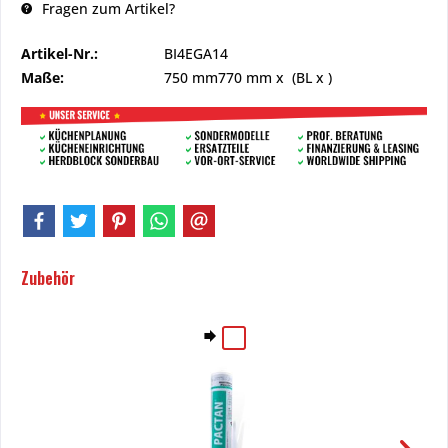
Fragen zum Artikel?
Artikel-Nr.:
BI4EGA14
Maße:
750 mm
770 mm
x (BL x )
Zubehör