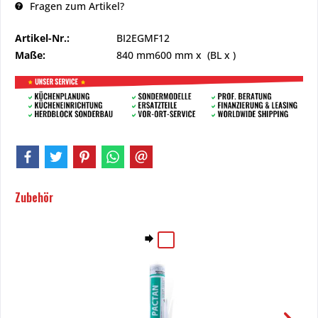
Fragen zum Artikel?
Artikel-Nr.:
BI2EGMF12
Maße:
840 mm
600 mm
x (BL x )
Zubehör