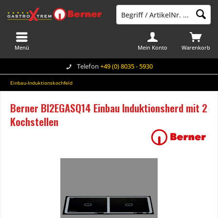
Menü
Mein Konto
Warenkorb
Telefon
+49 (0) 8035 - 5930
Einbau-Induktionskochfeld
Berner BI2EGASQ14 Einbau Induktionsherd mit 2
Kochstellen