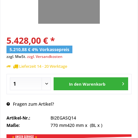
5.428,00 € *
5.210,88 € 4% Vorkassepreis
zzgl. MwSt.
zzgl. Versandkosten
Lieferzeit 14 - 20 Werktage
In den
Warenkorb
Fragen zum Artikel?
Artikel-Nr.:
BI2EGASQ14
Maße:
770 mm
420 mm
x (BL x )