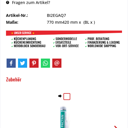
Fragen zum Artikel?
Artikel-Nr.:
BI2EGAQ7
Maße:
770 mm
420 mm
x (BL x )
Zubehör