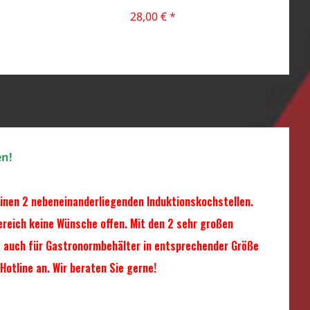
GERMANY
28,00 € *
en!
inen 2 nebeneinanderliegenden Induktionskochstellen.
reich keine Wünsche offen. Mit den 2 sehr großen
s auch für Gastronormbehälter in entsprechender Größe
otline an. Wir beraten Sie gerne!