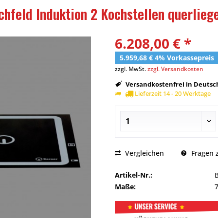
hfeld Induktion 2 Kochstellen querlieg
6.208,00 € *
5.959,68 € 4% Vorkassepreis
zzgl. MwSt.
zzgl. Versandkosten
Versandkostenfrei in Deutsch
Lieferzeit 14 - 20 Werktage
Vergleichen
Fragen z
Artikel-Nr.:
Maße: