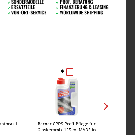
nthrazit
Berner CPPS Profi-Pflege für
Berner W
Glaskeramik 125 ml MADE in
WPLF1 f