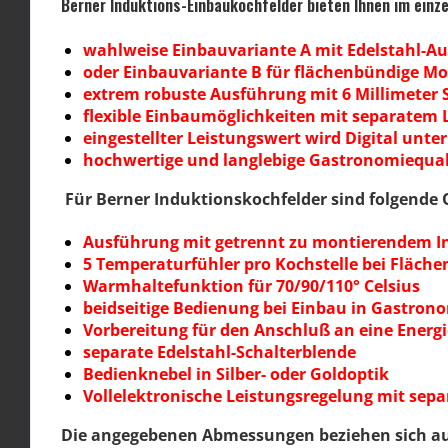
Berner Induktions-Einbaukochfelder bieten Ihnen im einze
wahlweise Einbauvariante A mit Edelstahl-A
oder Einbauvariante B für flächenbündige M
extrem robuste Ausführung mit 6 Millimeter 
flexible Einbaumöglichkeiten mit separatem 
eingestellter Leistungswert wird Digital unte
hochwertige und langlebige Gastronomiequa
Für Berner Induktionskochfelder sind folgende 
Ausführung mit getrennt zu montierendem In
5 Temperaturfühler pro Kochstelle bei Fläch
Warmhaltefunktion für 70/90/110° Celsius
beidseitige Bedienung bei Einbau in Gastrono
Vorbereitung für den Anschluß an eine Energ
separate Edelstahl-Schalterblende
Bedienknebel in Silber- oder Goldoptik
Vollelektronische Leistungsregelung mit sep
Die angegebenen Abmessungen beziehen sich auf