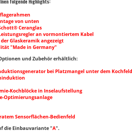
lnen folgende Highlights:
uflagerahmen
ontage von unten
Schott® Ceranglas
Leistungsregler an vormontiertem Kabel
r der Glaskeramik angezeigt
lität "Made in Germany"
Optionen und Zubehör erhältlich:
duktionsgenerator bei Platzmangel unter dem Kochfel
eninduktion
mie-Kochblöcke in Inselaufstellung
ie-Optimierungsanlage
aratem Sensorflächen-Bedienfeld
 die Einbauvariante "
A
".