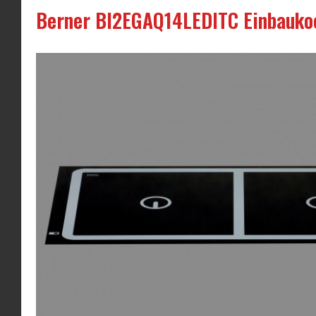
Berner BI2EGAQ14LEDITC Einbaukoc