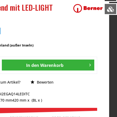
end mit LED-LIGHT
land (außer Inseln)
In den
Warenkorb
um Artikel?
Bewerten
BI2EGAQ14LEDITC
770 mm
420 mm
x (BL x )