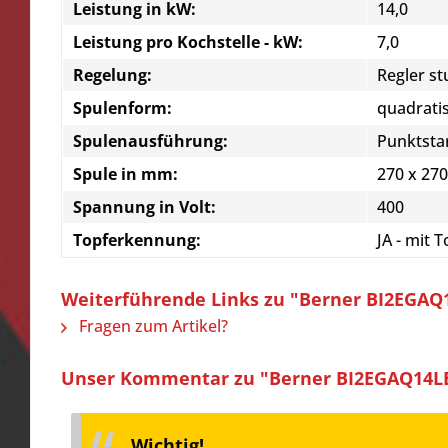
Leistung in kW:
14,0
Leistung pro Kochstelle - kW:
7,0
Regelung:
Regler st
Spulenform:
quadrati
Spulenausführung:
Punktsta
Spule in mm:
270 x 270
Spannung in Volt:
400
Topferkennung:
JA - mit
Weiterführende Links zu "Berner BI2EGAQ1
Fragen zum Artikel?
Unser Kommentar zu "Berner BI2EGAQ14LED
Wichtig!