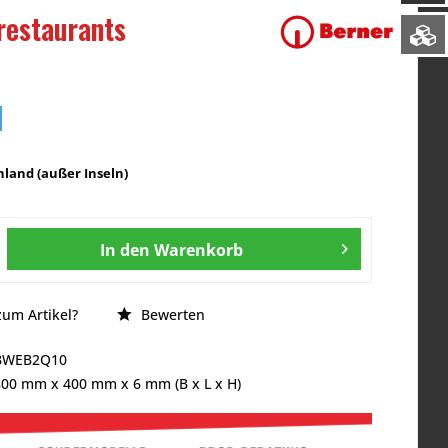
restaurants
land (außer Inseln)
In den
Warenkorb
um Artikel?
Bewerten
BWEB2Q10
800 mm
x
400 mm
x
6 mm
(B x L x H)