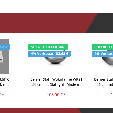
,08 €
SOFORT LIEFERBAR!
SOFORT LI
4% Vorkasse 103,68 €
4% Vorkas
.5ITC
Berner Stahl Wokpfanne WPS1
Berner St
k mit
36 cm mit Stahlgriff Made in
36 cm mit
rung ITC
Germany
€ *
108,00 € *
1