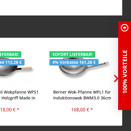
100% VORTEILE
EFERBAR!
SOFORT LIEFERBAR!
SO
se 113,28 €
4% Vorkasse 161,28 €
4%
ahl Wokpfanne WPS1
Berner Wok-Pfanne WPL1 für
 Holzgriff Made in
Induktionswok BWM3.0 36cm
Germany
18,00 € *
168,00 € *