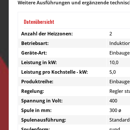
Weitere Ausführungen und ergänzende technisc
Datenübersicht
Anzahl der Heizzonen:
2
Betriebsart:
Induktio
Geräte-Art:
Einbauge
Leistung in kW:
10,0
Leistung pro Kochstelle - kW:
5,0
Produktreihe:
Einbauge
Regelung:
Regler st
Spannung in Volt:
400
Spule in mm:
300 ø
Spulenausführung:
Standard
Spulenform:
rund