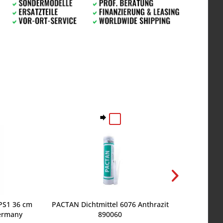
PS1 36 cm
PACTAN Dichtmittel 6076 Anthrazit
Stahl Wo
Germany
890060
Halteg