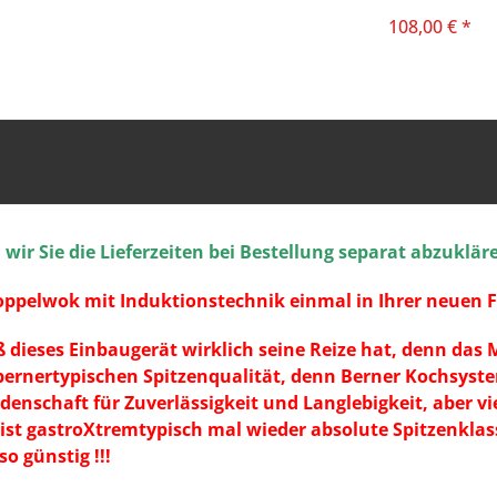
108,00 € *
ir Sie die Lieferzeiten bei Bestellung separat abzuklär
oppelwok mit Induktionstechnik einmal in Ihrer neuen F
ieses Einbaugerät wirklich seine Reize hat, denn das Mo
 bernertypischen Spitzenqualität, denn Berner Kochsys
enschaft für Zuverlässigkeit und Langlebigkeit, aber viel
 ist gastroXtremtypisch mal wieder absolute Spitzenkla
o günstig !!!