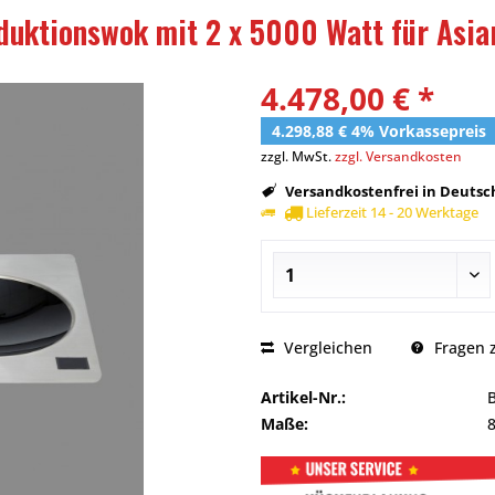
uktionswok mit 2 x 5000 Watt für Asia
4.478,00 € *
4.298,88 € 4% Vorkassepreis
zzgl. MwSt.
zzgl. Versandkosten
Versandkostenfrei in Deutsch
Lieferzeit 14 - 20 Werktage
Vergleichen
Fragen z
Artikel-Nr.:
Maße: