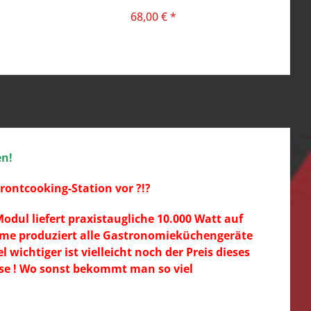
68,00 € *
en!
rontcooking-Station vor ?!?
dul liefert praxistaugliche 10.000 Watt auf
teme produziert alle Gastronomieküchengeräte
 wichtiger ist vielleicht noch der Preis dieses
sse ! Wo sonst bekommt man so viel