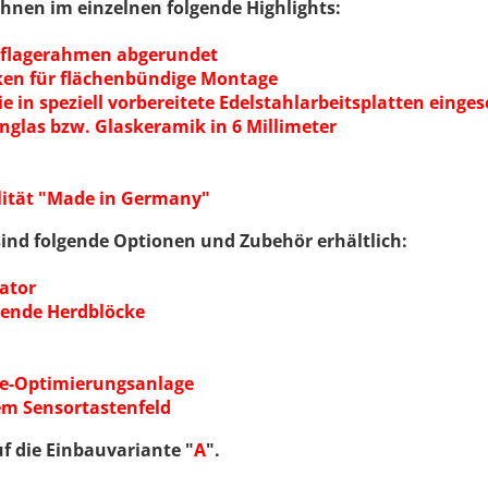
Ihnen im einzelnen folgende Highlights:
Auflagerahmen abgerundet
ken für flächenbündige Montage
ie in speziell vorbereitete Edelstahlarbeitsplatten eing
glas bzw. Glaskeramik in 6 Millimeter
lität "Made in Germany"
ind folgende Optionen und Zubehör erhältlich:
ator
ehende Herdblöcke
ie-Optimierungsanlage
em Sensortastenfeld
 die Einbauvariante "
A
".