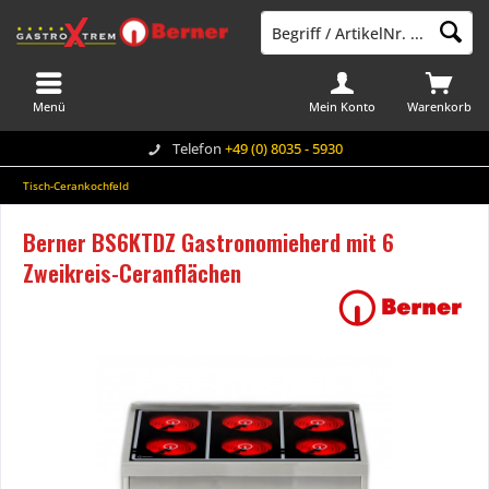
Menü
Mein Konto
Warenkorb
Telefon
+49 (0) 8035 - 5930
Tisch-Cerankochfeld
Berner BS6KTDZ Gastronomieherd mit 6
Zweikreis-Ceranflächen