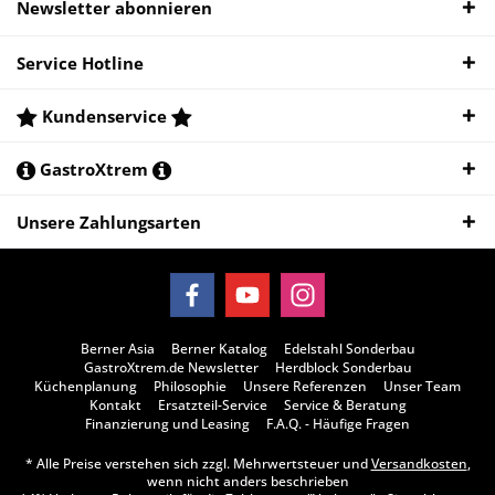
Newsletter abonnieren
Service Hotline
Kundenservice
GastroXtrem
Unsere Zahlungsarten
Berner Asia
Berner Katalog
Edelstahl Sonderbau
GastroXtrem.de Newsletter
Herdblock Sonderbau
Küchenplanung
Philosophie
Unsere Referenzen
Unser Team
Kontakt
Ersatzteil-Service
Service & Beratung
Finanzierung und Leasing
F.A.Q. - Häufige Fragen
* Alle Preise verstehen sich zzgl. Mehrwertsteuer und
Versandkosten
,
wenn nicht anders beschrieben