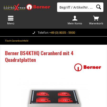
Menü
Mein Konto
Warenkorb
Telefon
+49 (0) 8035 - 5930
Tisch-Cerankochfeld
Berner BS4KTHQ Ceranherd mit 4
Quadratplatten