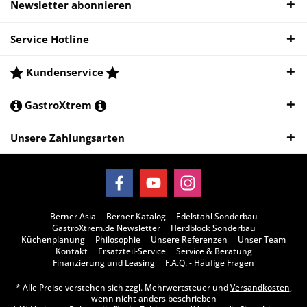
Newsletter abonnieren
Service Hotline
Kundenservice
GastroXtrem
Unsere Zahlungsarten
Berner Asia
Berner Katalog
Edelstahl Sonderbau
GastroXtrem.de Newsletter
Herdblock Sonderbau
Küchenplanung
Philosophie
Unsere Referenzen
Unser Team
Kontakt
Ersatzteil-Service
Service & Beratung
Finanzierung und Leasing
F.A.Q. - Häufige Fragen
* Alle Preise verstehen sich zzgl. Mehrwertsteuer und
Versandkosten
,
wenn nicht anders beschrieben