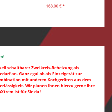
168,00 € *
en!
ell schaltbarer Zweikreis-Beheizung als
arf an. Ganz egal ob als Einzelgerät zur
Kombination mit anderen Kochgeräten aus dem
lässigkeit. Wir planen Ihnen hierzu gerne Ihre
rem ist für Sie da !