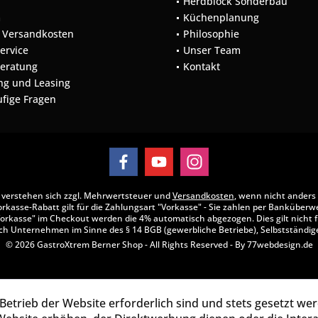
Herdblock Sonderbau
m
Küchenplanung
d Versandkosten
Philosophie
Service
Unser Team
Beratung
Kontakt
ng und Leasing
ufige Fragen
se verstehen sich zzgl. Mehrwertsteuer und
Versandkosten
, wenn nicht anders
rkasse-Rabatt gilt für die Zahlungsart "Vorkasse" - Sie zahlen per Banküberw
orkasse" im Checkout werden die 4% automatisch abgezogen. Dies gilt nicht f
ch Unternehmen im Sinne des § 14 BGB (gewerbliche Betriebe), Selbstständige
© 2026 GastroXtrem Berner Shop - All Rights Reserved - By
77webdesign.de
Betrieb der Website erforderlich sind und stets gesetzt we