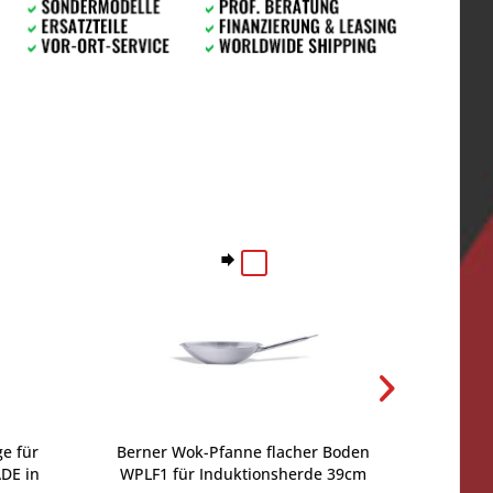
ge für
Berner Wok-Pfanne flacher Boden
Ersatz
DE in
WPLF1 für Induktionsherde 39cm