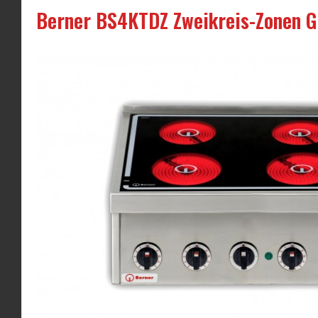
Berner BS4KTDZ Zweikreis-Zonen G