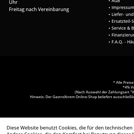
AGB
Uhr
Impressu
Freitag nach Vereinbarung
Liefer- un
Ersatzteil-
Service & 
Finanzieru
F.A.Q. - Hä
* Alle Prei
*4% Vo
(Nach Auswahl der Zahlungsart "V
Hinweis: Der GastroXtrem Online-Shop beliefert ausschließli
Diese Website benutzt Cookies, die für den technischen 