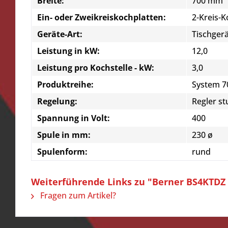
Breite:
700 mm
Ein- oder Zweikreiskochplatten:
2-Kreis-
Geräte-Art:
Tischger
Leistung in kW:
12,0
Leistung pro Kochstelle - kW:
3,0
Produktreihe:
System 7
Regelung:
Regler st
Spannung in Volt:
400
Spule in mm:
230 ø
Spulenform:
rund
Weiterführende Links zu "Berner BS4KTDZ
Fragen zum Artikel?