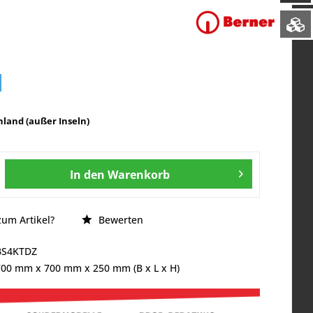
land (außer Inseln)
In den
Warenkorb
um Artikel?
Bewerten
BS4KTDZ
700 mm
x
700 mm
x
250 mm
(B x L x H)