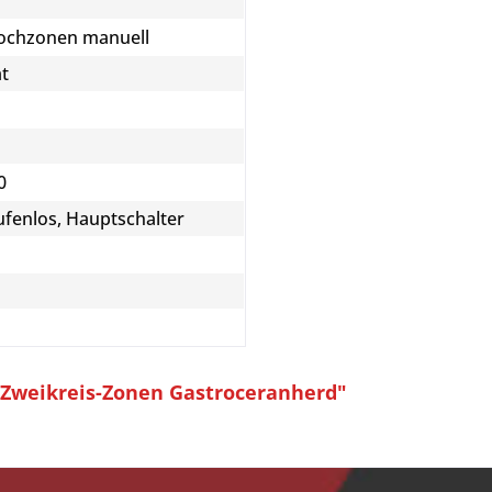
Kochzonen manuell
ät
0
ufenlos, Hauptschalter
 Zweikreis-Zonen Gastroceranherd"